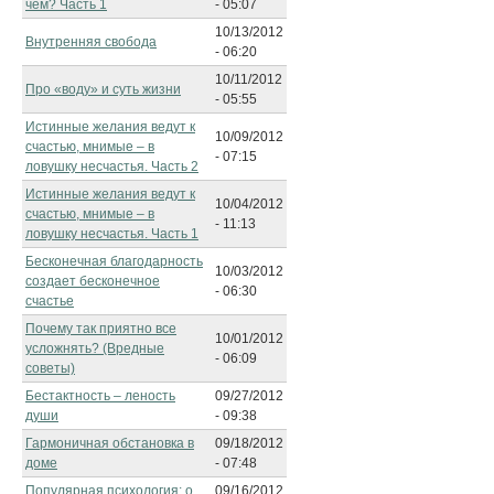
чем? Часть 1
- 05:07
10/13/2012
Внутренняя свобода
- 06:20
10/11/2012
Про «воду» и суть жизни
- 05:55
Истинные желания ведут к
10/09/2012
счастью, мнимые – в
- 07:15
ловушку несчастья. Часть 2
Истинные желания ведут к
10/04/2012
счастью, мнимые – в
- 11:13
ловушку несчастья. Часть 1
Бесконечная благодарность
10/03/2012
создает бесконечное
- 06:30
счастье
Почему так приятно все
10/01/2012
усложнять? (Вредные
- 06:09
советы)
Бестактность – леность
09/27/2012
души
- 09:38
Гармоничная обстановка в
09/18/2012
доме
- 07:48
Популярная психология: о
09/16/2012