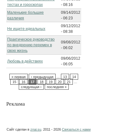
тестах и гороскопах
- 08:16
Маленькие большие
09/14/2012
различия
- 06:23
09/12/2012
Не ищите идеальных
- 08:38
Практическое руководство
09/08/2012
по внедрению перемен в
- 06:02
свою жизнь
09/06/2012
Любовь в действиях
- 06:05
« первая
‹ предыдущая
…
13
14
15
16
17
18
19
20
21
…
следующая ›
последняя »
Реклама
Сайт сделан в
znai.su
. 2011 - 2026
Связаться с нами