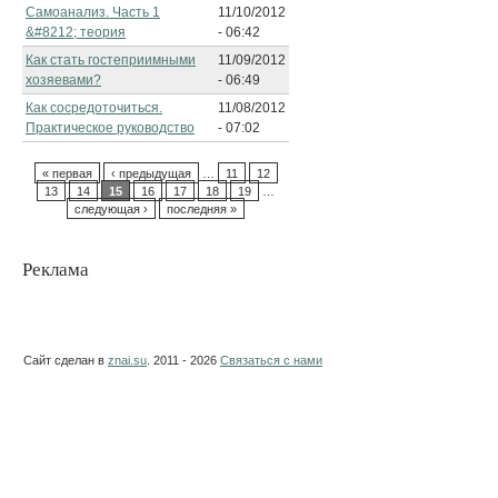
Самоанализ. Часть 1
11/10/2012
&#8212; теория
- 06:42
Как стать гостеприимными
11/09/2012
хозяевами?
- 06:49
Как сосредоточиться.
11/08/2012
Практическое руководство
- 07:02
« первая
‹ предыдущая
…
11
12
13
14
15
16
17
18
19
…
следующая ›
последняя »
Реклама
Сайт сделан в
znai.su
. 2011 - 2026
Связаться с нами