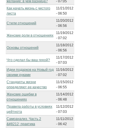
желание: в чем разница?
- 07:05
Как начать жизнь с чистого
11/21/2012
листа
- 06:50
11/20/2012
Стили отношений
- 06:56
11/19/2012
Женские роли в отношениях
- 07:02
11/18/2012
Основы отношений
- 06:56
11/17/2012
Что сделал бы ваш герой?
- 07:03
Идеи подарков на Новый год
11/16/2012
своими руками
- 07:02
Стандарты жизни
11/15/2012
определяют ее качество
- 06:55
Женские ошибки в
11/14/2012
отношениях
- 06:48
Правила работы в условиях
11/12/2012
цейтнота
- 07:03
Самоанализ. Часть 2
11/11/2012
&#8212; практика
- 06:42