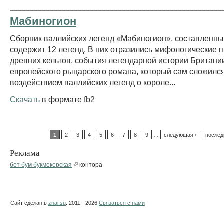
Мабиногион
Сборник валлийских легенд «Мабиногион», составленный 
содержит 12 легенд. В них отразились мифологические 
древних кельтов, события легендарной истории Британи
европейского рыцарского романа, который сам сложилс
воздействием валлийских легенд о короле...
Скачать
в формате fb2
1
2
3
4
5
6
7
8
9
…
следующая ›
послед
Реклама
бет бум букмекерская
контора
Сайт сделан в
znai.su
. 2011 - 2026
Связаться с нами