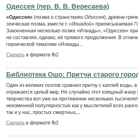
Одиссея (пер. В. В. Вересаева)
«Одиссея»
(поэма о странствиях
Одиссея
), древне-греч
эпическая поэма, вместе с
«Илиадой»
приписываемая
Г
Законченная несколько позже «Илиады», «Одиссея» при
не составляя, однако, её прямого продолжения. В отличи
героической тематики «Илиады...
Скачать
в формате fb2
Библиотека Ошо: Притчи старого горо
Один из великих поэтов сравнил притчу с каплей воды, в
отражается целый мир. Не случайно этот изящный жанр 
творчества вот уже на протяжении нескольких тысячелет
неизменной популярностью как у мыслителей всех рангов
так и у нас, простых смертных,...
Скачать
в формате fb2