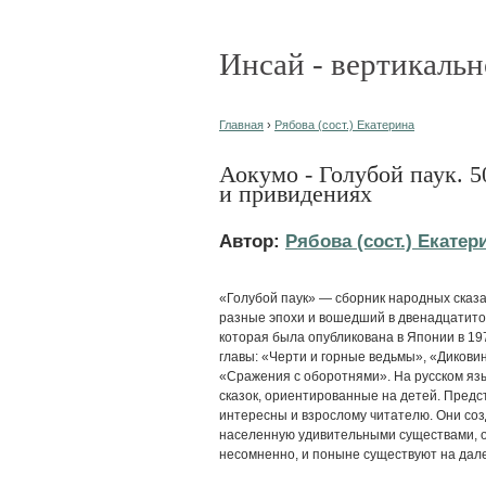
Инсай - вертикальн
Главная
›
Рябова (сост.) Екатерина
Аокумо - Голубой паук. 5
и привидениях
Автор:
Рябова (сост.) Екатер
«Голубой паук» — сборник народных сказа
разные эпохи и вошедший в двенадцатит
которая была опубликована в Японии в 19
главы: «Черти и горные ведьмы», «Диков
«Сражения с оборотнями». На русском яз
сказок, ориентированные на детей. Предс
интересны и взрослому читателю. Они соз
населенную удивительными существами, о
несомненно, и поныне существуют на дале