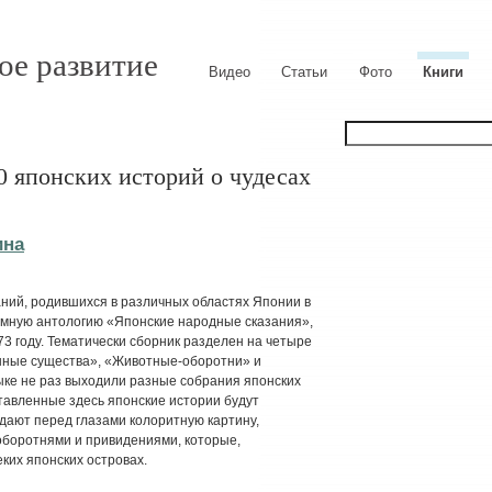
ое развитие
Видео
Статьи
Фото
Книги
0 японских историй о чудесах
ина
ний, родившихся в различных областях Японии в
омную антологию «Японские народные сказания»,
73 году. Тематически сборник разделен на четыре
инные существа», «Животные-оборотни» и
ыке не раз выходили разные собрания японских
тавленные здесь японские истории будут
дают перед глазами колоритную картину,
боротнями и привидениями, которые,
ких японских островах.