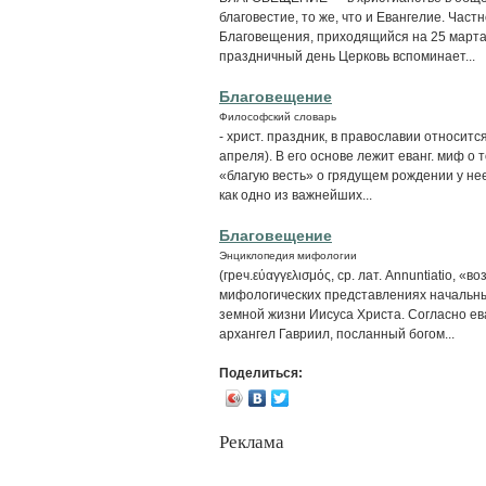
благовестие, то же, что и Евангелие. Час
Благовещения, приходящийся на 25 марта (
праздничный день Церковь вспоминает...
Благовещение
Философский словарь
- христ. праздник, в православии относитс
апреля). В его основе лежит еванг. миф о
«благую весть» о грядущем рождении у не
как одно из важнейших...
Благовещение
Энциклопедия мифологии
(греч.εύαγγελισμός, ср. лат. Annuntiatio, «
мифологических представлениях начальный
земной жизни Иисуса Христа. Согласно ева
архангел Гавриил, посланный богом...
Поделиться:
Реклама