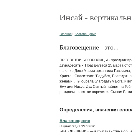
Инсай - вертикальн
Главная
›
Благовещение
Благовещение - это...
ПРЕСВЯТОЙ БОГОРОДИЦЫ - праздник прав
двунадесятых. Празднуется 25 марта ст.ст.
явление Деве Марии архангела Гавриила,
Христа - Спасителя: "Радуйся, Благодатна
женами... Ты обрела благодать у Бога; и в
Ему имя Иисус. Дух Святый найдет на Тебя
рождаемое святое наречется Сыном Божиим" 
Определения, значения слова
Благовещение
Энциклопедия "Религия"
БЛАГОВЕЩЕНИЕ — в христианстве в общем