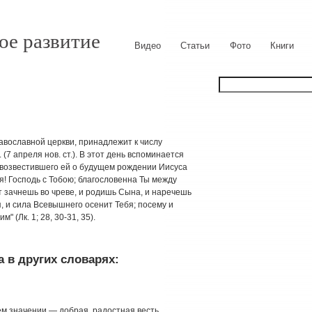
ое развитие
Видео
Статьи
Фото
Книги
ославной церкви, принадлежит к числу
 (7 апреля нов. ст.). В этот день вспоминается
 возвестившего ей о будущем рождении Иисуса
я! Господь с Тобою; благословенна Ты между
от зачнешь во чреве, и родишь Сына, и наречешь
, и сила Всевышнего осенит Тебя; посему и
(Лк. 1; 28, 30-31, 35).
 в других словарях:
 значении — добрая, радостная весть,