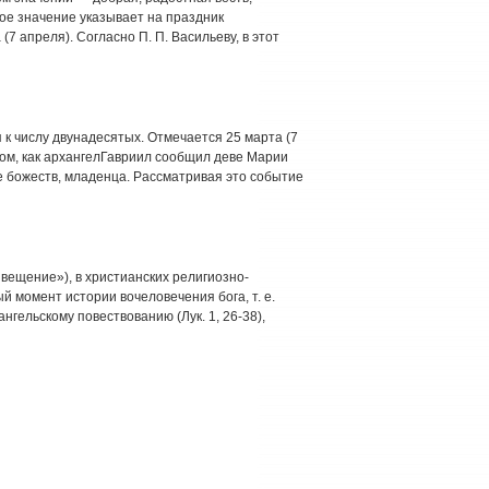
тное значение указывает на праздник
7 апреля). Согласно П. П. Васильеву, в этот
я к числу двунадесятых. Отмечается 25 марта (7
 том, как архангелГавриил сообщил деве Марии
е божеств, младенца. Рассматривая это событие
возвещение»), в христианских религиозно-
 момент истории вочеловечения бога, т. e.
нгельскому повествованию (Лук. 1, 26-38),