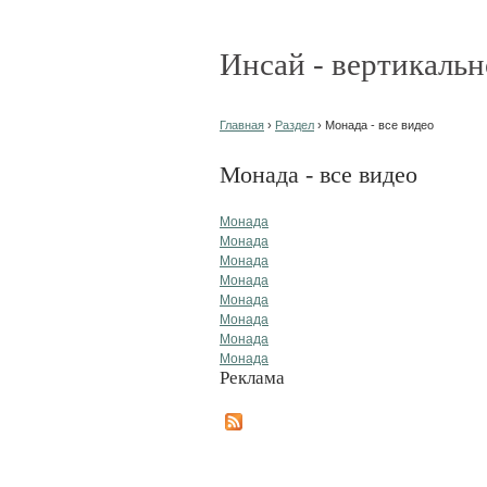
Инсай - вертикальн
Главная
›
Раздел
› Монада - все видео
Монада - все видео
Монада
Монада
Монада
Монада
Монада
Монада
Монада
Монада
Реклама