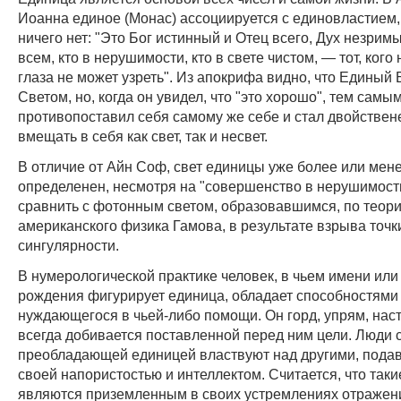
Иоанна единое (Монас) ассоциируется с единовластием,
ничего нет: "Это Бог истинный и Отец всего, Дух незримы
всем, кто в нерушимости, кто в свете чистом, — тот, кого 
глаза не может узреть". Из апокрифа видно, что Единый 
Светом, но, когда он увидел, что "это хорошо", тем самы
противопоставил себя самому же себе и стал двойственен,
вмещать в себя как свет, так и несвет.
В отличие от Айн Соф, свет единицы уже более или мен
определенен, несмотря на "совершенство в нерушимост
сравнить с фотонным светом, образовавшимся, по теор
американского физика Гамова, в результате взрыва точк
сингулярности.
В нумерологической практике человек, в чьем имени или
рождения фигурирует единица, обладает способностями 
нуждающегося в чьей-либо помощи. Он горд, упрям, наст
всегда добивается поставленной перед ним цели. Люди 
преобладающей единицей властвуют над другими, пода
своей напористостью и интеллектом. Считается, что так
являются приземленным в своих устремлениях отражен