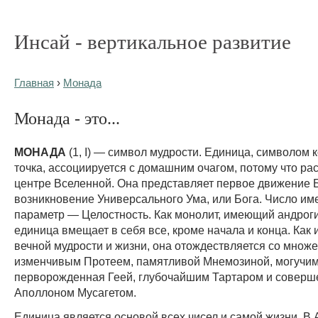
Инсай - вертикальное развитие
Главная
›
Монада
Монада - это...
МОНАДА
(1, I) — символ мудрости. Единица, символом 
точка, ассоциируется с домашним очагом, потому что ра
центре Вселенной. Она представляет первое движение 
возникновение Универсального Ума, или Бога. Число име
параметр — Целостность. Как монолит, имеющий андрог
единица вмещает в себя все, кроме начала и конца. Как 
вечной мудрости и жизни, она отождествляется со множ
изменчивым Протеем, памятливой Мнемозиной, могучим
перворожденная Геей, глубочайшим Тартаром и совер
Аполлоном Мусагетом.
Единица является основой всех чисел и самой жизни. В