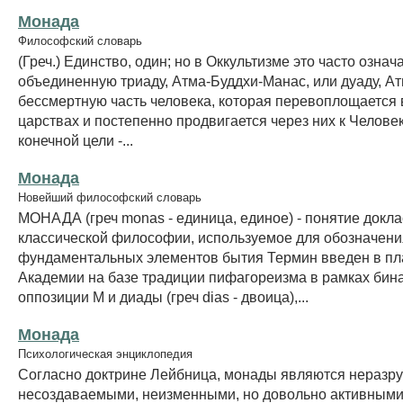
Монада
Философский словарь
(Греч.) Единство, один; но в Оккультизме это часто означ
объединенную триаду, Атма-Буддхи-Манас, или дуаду, Ат
бессмертную часть человека, которая перевоплощается 
царствах и постепенно продвигается через них к Человек
конечной цели -...
Монада
Новейший философский словарь
МОНАДА (греч monas - единица, единое) - понятие докла
классической философии, используемое для обозначени
фундаментальных элементов бытия Термин введен в пл
Академии на базе традиции пифагореизма в рамках бин
оппозиции М и диады (греч dias - двоица),...
Монада
Психологическая энциклопедия
Согласно доктрине Лейбница, монады являются нераз
несоздаваемыми, неизменными, но довольно активными