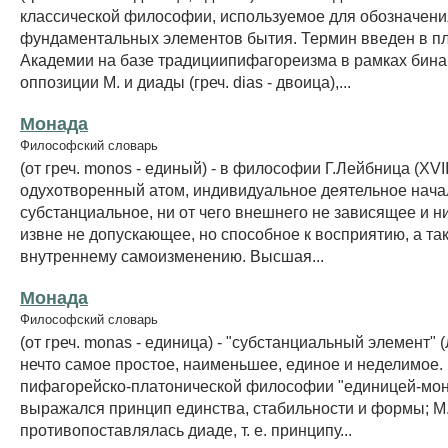
классической философии, используемое для обозначени
фундаментальных элементов бытия. Термин введен в п
Академии на базе традициипифагореизма в рамках бин
оппозиции М. и диады (греч. dias - двоица),...
Монада
Философский словарь
(от греч. monos - единый) - в философии Г.Лейбница (XVII
одухотворенный атом, индивидуальное деятельное нача
субстанциальное, ни от чего внешнего не зависящее и ни
извне не допускающее, но способное к восприятию, а та
внутреннему самоизменению. Высшая...
Монада
Философский словарь
(от греч. monas - единица) - "субстанциальный элемент" 
нечто самое простое, наименьшее, единое и неделимое.
пифагорейско-платонической философии "единицей-мо
выражался принцип единства, стабильности и формы; М
противопоставлялась диаде, т. е. принципу...