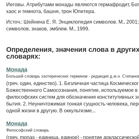
Иеговы. Атрибутами монады являются гермафродит, Бог
хаос и темнота, башня, трон Юпитера.
Источ.: Шейнина Е. Я. Энциклопедия символов. М., 2001
символов, знаков, эмблем. М., 1999.
Определения, значения слова в други
словарях:
Монада
Большой словарь эзотерических терминов - редакция д.м.н. Степано
(греч. один, единство). 1. Безличная частица Космическо
Божественного Самосознания, понятие, используемое в
философских систем для обозначения конститутивных э
бытия. 2. Неуничтожимая тонкая сущность человека, пе
одной жизни в другую. В оккультизме...
Монада
Философский словарь
(греч. monas - единица, единое) - понятие доклассическо