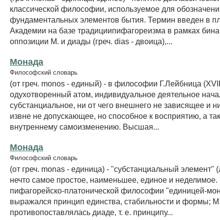
классической философии, используемое для обозначени
фундаментальных элементов бытия. Термин введен в п
Академии на базе традициипифагореизма в рамках бин
оппозиции М. и диады (греч. dias - двоица),...
Монада
Философский словарь
(от греч. monos - единый) - в философии Г.Лейбница (XVII
одухотворенный атом, индивидуальное деятельное нача
субстанциальное, ни от чего внешнего не зависящее и ни
извне не допускающее, но способное к восприятию, а та
внутреннему самоизменению. Высшая...
Монада
Философский словарь
(от греч. monas - единица) - "субстанциальный элемент" 
нечто самое простое, наименьшее, единое и неделимое.
пифагорейско-платонической философии "единицей-мо
выражался принцип единства, стабильности и формы; М
противопоставлялась диаде, т. е. принципу...