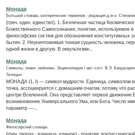
Монада
Большой словарь эзотерических терминов - редакция д.м.н. Степано
(греч. один, единство). 1. Безличная частица Космическо
Божественного Самосознания, понятие, используемое в
философских систем для обозначения конститутивных э
бытия. 2. Неуничтожимая тонкая сущность человека, пе
одной жизни в другую. В оккультизме...
Монада
Символы; знаки; эмблемы: Энциклопедия / авт.-сост. В.Э. Багдасарян
Телицын
МОНАДА (1, I) — символ мудрости. Единица, символом к
точка, ассоциируется с домашним очагом, потому что ра
центре Вселенной. Она представляет первое движение 
возникновение Универсального Ума, или Бога. Число име
параметр —...
Монада
Философский словарь
(греч. monas - единица, единое) - понятие доклассическо