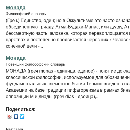
Монада
Философский словарь
(Греч.) Единство, один; но в Оккультизме это часто означ
объединенную триаду, Атма-Буддхи-Манас, или дуаду, Ат
бессмертную часть человека, которая перевоплощается 
царствах и постепенно продвигается через них к Человек
конечной цели -...
Монада
Новейший философский словарь
МОНАДА (греч monas - единица, единое) - понятие докла
классической философии, используемое для обозначени
фундаментальных элементов бытия Термин введен в пл
Академии на базе традиции пифагореизма в рамках бин
оппозиции М и диады (греч dias - двоица),...
Поделиться:
Реклама