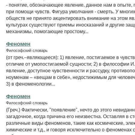
- понятие, обозначающее явление, данное нам в опыте,
при помощи чувств. Фигура умолчания - смерть. У многи
обществ не принято акцентировать внимание на этом яв
культурах существуют приемы иносказаний и другие за
механизмы, помогающие простому...
Феномен
Философский словарь
(от греч.–являющееся): 1) явление, постигаемое в чувст
отличие от умопостигаемой сущности; 2) в философии И
явление, доступное чувственности и рассудку, противоп
ноуменам – «вещам в себе», недостижимым для человеч
3) в феноменологии...
Феномен
Философский словарь
(Греч.) Фактически, "появление", нечто до этого невиданн
загадочное, когда причина его неизвестна. Оставляя в с
различные виды феноменов, такие как космические, эле
химические и т.д., и говоря исключительно о феноменах 