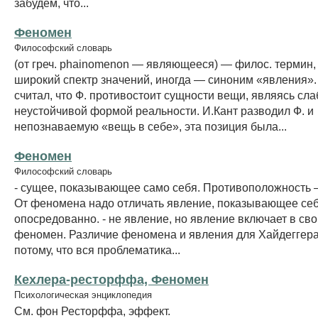
забудем, что...
Феномен
Философский словарь
(от греч. phainomenon — являющееся) — филос. термин
широкий спектр значений, иногда — синоним «явления».
считал, что Ф. противостоит сущности вещи, являясь сла
неустойчивой формой реальности. И.Кант разводил Ф. и
непознаваемую «вещь в себе», эта позиция была...
Феномен
Философский словарь
- сущее, показывающее само себя. Противоположность –
От феномена надо отличать явление, показывающее се
опосредованно. - не явление, но явление включает в сво
феномен. Различие феномена и явления для Хайдеггера
потому, что вся проблематика...
Кехлера-ресторффа, Феномен
Психологическая энциклопедия
См. фон Ресторффа, эффект.