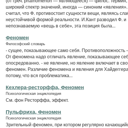
(от греч. phainomenon — являющееся) — филос. термин
широкий спектр значений, иногда — синоним «явления».
считал, что Ф. противостоит сущности вещи, являясь сла
неустойчивой формой реальности. И.Кант разводил Ф. и
непознаваемую «вещь в себе», эта позиция была...
Феномен
Философский словарь
- сущее, показывающее само себя. Противоположность –
От феномена надо отличать явление, показывающее се
опосредованно. - не явление, но явление включает в сво
феномен. Различие феномена и явления для Хайдеггера
потому, что вся проблематика...
Кехлера-ресторффа, Феномен
Психологическая энциклопедия
См. фон Ресторффа, эффект.
Пульфриха, Феномен
Психологическая энциклопедия
Зрительный феномен, при котором регулярно качающий