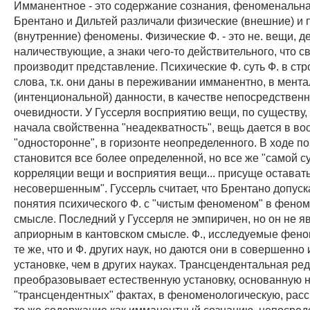
Имманентное - это содержание сознания, феноменальна
Брентано и Дильтей различали физические (внешние) и 
(внутренние) феномены. Физические Ф. - это не. вещи, д
наличествующие, а знаки чего-то действительного, что 
производит представление. Психические Ф. суть Ф. в ст
слова, т.к. они даны в переживании имманентно, в мент
(интенциональной) данности, в качестве непосредствен
очевидности. У Гуссерля восприятию вещи, по существу,
начала свойственна "неадекватность", вещь дается в во
"односторонне", в горизонте неопределенного. В ходе п
становится все более определенной, но все же "самой 
корреляции вещи и восприятия вещи... присуще остават
несовершенным". Гуссерль считает, что Брентано допус
понятия психического Ф. с "чистым феноменом" в фено
смысле. Последний у Гуссерля не эмпиричен, но он не я
априорным в кантовском смысле. Ф., исследуемые фено
те же, что и Ф. других наук, но даются они в совершенно
установке, чем в других науках. Трансцендентальная ре
преобразовывает естественную установку, основанную 
"трансцендентных" фактах, в феноменологическую, ра
то же содержание как имманентный сознанию, непосред