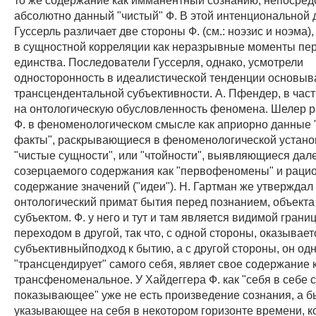
абсолютно данный "чистый" Ф. В этой интенциональной 
Гуссерль различает две стороны Ф. (см.: ноэзис и ноэма
в сущностной корреляции как неразрывные моменты пе
единства. Последователи Гуссерля, однако, усмотрели
односторонность в идеалистической тенденции основыва
трансцендентальной субъективности. А. Пфендер, в част
на онтологическую обусловленность феномена. Шелер 
Ф. в феноменологическом смысле как априорно данные 
факты", раскрывающиеся в феноменологической установ
"чистые сущности", или "чтойности", выявляющиеся дале
созерцаемого содержания как "первофеномены" и раци
содержание значений ("идеи"). Н. Гартман же утверждал
онтологический примат бытия перед познанием, объекта
субъектом. Ф. у него и тут и там является видимой грани
переходом в другой, так что, с одной стороны, оказыва
субъективныйподход к бытию, а с другой стороны, он о
"трансцендирует" самого себя, являет свое содержание 
трансфеноменальное. У Хайдеггера Ф. как "себя в себе 
показывающее" уже не есть произведение сознания, а б
указывающее на себя в некотором горизонте времени, 