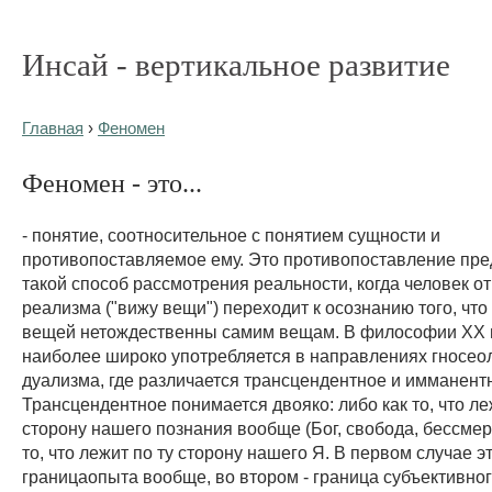
Инсай - вертикальное развитие
Главная
›
Феномен
Феномен - это...
- понятие, соотносительное с понятием сущности и
противопоставляемое ему. Это противопоставление пре
такой способ рассмотрения реальности, когда человек о
реализма ("вижу вещи") переходит к осознанию того, что
вещей нетождественны самим вещам. В философии XX в
наиболее широко употребляется в направлениях гносео
дуализма, где различается трансцендентное и имманент
Трансцендентное понимается двояко: либо как то, что ле
сторону нашего познания вообще (Бог, свобода, бессмерт
то, что лежит по ту сторону нашего Я. В первом случае э
границаопыта вообще, во втором - граница субъективног