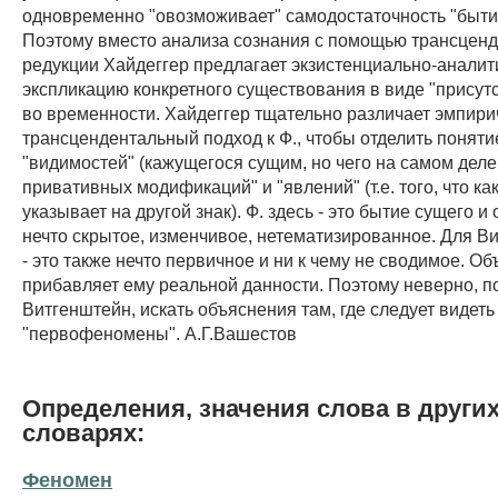
одновременно "овозможивает" самодостаточность "бытия
Поэтому вместо анализа сознания с помощью трансцен
редукции Хайдеггер предлагает экзистенциально-анали
экспликацию конкретного существования в виде "присутс
во временности. Хайдеггер тщательно различает эмпири
трансцендентальный подход к Ф., чтобы отделить понят
"видимостей" (кажущегося сущим, но чего на самом деле 
привативных модификаций" и "явлений" (т.е. того, что как
указывает на другой знак). Ф. здесь - это бытие сущего 
нечто скрытое, изменчивое, нетематизированное. Для В
- это также нечто первичное и ни к чему не сводимое. Об
прибавляет ему реальной данности. Поэтому неверно, п
Витгенштейн, искать объяснения там, где следует видеть
"первофеномены". А.Г.Вашестов
Определения, значения слова в други
словарях:
Феномен