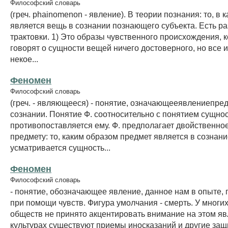
Философский словарь
(греч. phainomenon - явление). В теории познания: то, в 
является вещь в сознании познающего субъекта. Есть р
трактовки. 1) Это образы чувственного происхождения, 
говорят о сущности вещей ничего достоверного, но все 
некое...
Феномен
Философский словарь
(греч. - являющееся) - понятие, означающееявлениепре
сознании. Понятие Ф. соотносительно с понятием сущнос
противопоставляется ему. Ф. предполагает двойственно
предмету: то, каким образом предмет является в сознание
усматривается сущность...
Феномен
Философский словарь
- понятие, обозначающее явление, данное нам в опыте,
при помощи чувств. Фигура умолчания - смерть. У многи
обществ не принято акцентировать внимание на этом яв
культурах существуют приемы иносказаний и другие за