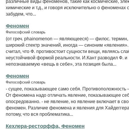
различные виды феноменов, такие как космические, эле
химические и т.д., и говоря исключительно о феноменах 
забудем, что...
Феномен
Философский словарь
(от греч. phainomenon — являющееся) — филос. термин
широкий спектр значений, иногда — синоним «явления».
считал, что Ф. противостоит сущности вещи, являясь сла
неустойчивой формой реальности. И.Кант разводил Ф. и
непознаваемую «вещь в себе», эта позиция была...
Феномен
Философский словарь
- сущее, показывающее само себя. Противоположность –
От феномена надо отличать явление, показывающее се
опосредованно. - не явление, но явление включает в сво
феномен. Различие феномена и явления для Хайдеггера
потому, что вся проблематика...
Кехлера-ресторффа, Феномен