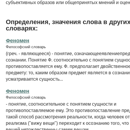
субъективных образов или общепринятых мнений и оцен
Определения, значения слова в други
словарях:
Феномен
Философский словарь
(греч. - являющееся) - понятие, означающееявлениепре
сознании. Понятие Ф. соотносительно с понятием сущнос
противопоставляется ему. Ф. предполагает двойственно
предмету: то, каким образом предмет является в сознание
усматривается сущность...
Феномен
Философский словарь
- понятие, соотносительное с понятием сущности и
противопоставляемое ему. Это противопоставление пре
такой способ рассмотрения реальности, когда человек о
реализма ("вижу вещи") переходит к осознанию того, что
вещей нетождественны самим вещам....