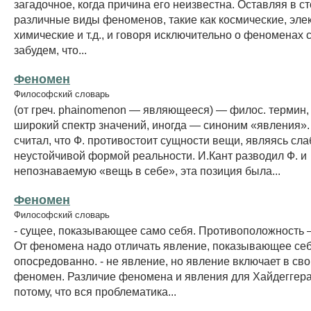
загадочное, когда причина его неизвестна. Оставляя в с
различные виды феноменов, такие как космические, эле
химические и т.д., и говоря исключительно о феноменах 
забудем, что...
Феномен
Философский словарь
(от греч. phainomenon — являющееся) — филос. термин
широкий спектр значений, иногда — синоним «явления».
считал, что Ф. противостоит сущности вещи, являясь сла
неустойчивой формой реальности. И.Кант разводил Ф. и
непознаваемую «вещь в себе», эта позиция была...
Феномен
Философский словарь
- сущее, показывающее само себя. Противоположность –
От феномена надо отличать явление, показывающее се
опосредованно. - не явление, но явление включает в сво
феномен. Различие феномена и явления для Хайдеггера
потому, что вся проблематика...