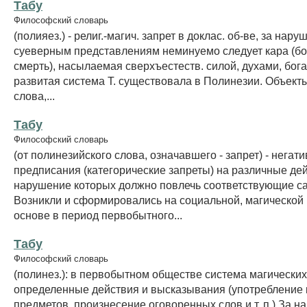
Табу
Философский словарь
(полияез.) - религ.-магич. запрет в доклас. об-ве, за нару
суеверным представлениям неминуемо следует кара (бо
смерть), насылаемая сверхъестеств. силой, духами, бог
развитая система Т. существовала в Полинезии. Объекты 
слова,...
Табу
Философский словарь
(от полинезийского слова, означавшего - запрет) - негат
предписания (категорические запреты) на различные де
нарушение которых должно повлечь соответствующие са
Возникли и сформировались на социальной, магической 
основе в период первобытного...
Табу
Философский словарь
(полинез.): в первобытном обществе система магических
определенные действия и высказывания (употребление 
предметов, произнесение оговоренных слов и т. п.) За н