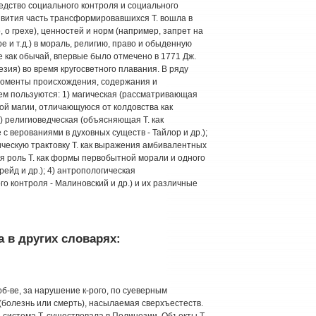
едство социального контроля и социального
звития часть трансформировавшихся Т. вошла в
о грехе), ценностей и норм (например, запрет на
е и т.д.) в мораль, религию, право и обыденную
е как обычай, впервые было отмечено в 1771 Дж.
езия) во время кругосветного плавания. В ряду
оменты происхождения, содержания и
м пользуются: 1) магическая (рассматривающая
ой магии, отличающуюся от колдовства как
2) религиоведческая (объясняющая Т. как
с верованиями в духовных существ - Тайлор и др.);
ческую трактовку Т. как выражения амбивалентных
я роль Т. как формы первобытной морали и одного
ейд и др.); 4) антропологическая
о контроля - Малиновский и др.) и их различные
 в других словарях:
. об-ве, за нарушение к-рого, по суеверным
болезнь или смерть), насылаемая сверхъестеств.
 система Т. существовала в Полинезии. Объекты Т.