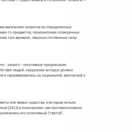
ема магических запретов на определенные
аких-то предметов, произнесение оговоренных
ваниям того времени, сверхъестественные силы
го - запрет) - негативные предписания
действия людей, нарушение которых должно
и и сформировались на социальной, магической и
меты или живые существа, к которым нельзя
Freud [1913] в психоанализ, как противоположное
азличались его позитивный ("святой",