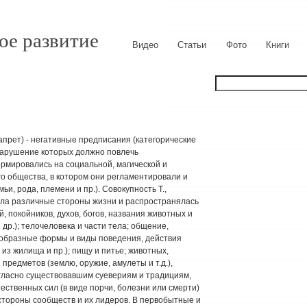
ое развитие
Видео
Статьи
Фото
Книги
запрет) - негативные предписания (категорические
нарушение которых должно повлечь
рмировались на социальной, магической и
о общества, в котором они регламентировали и
ьи, рода, племени и пр.). Совокупность Т.,
ла различные стороны жизни и распространялась
, покойников, духов, богов, названия животных и
 др.); телочеловека и части тела; общение,
образные формы и виды поведения, действия
з жилища и пр.); пищу и питье; животных,
редметов (землю, оружие, амулеты и т.д.),
огласно существовавшим суевериям и традициям,
ественных сил (в виде порчи, болезни или смерти)
стороны сообществ и их лидеров. В первобытные и