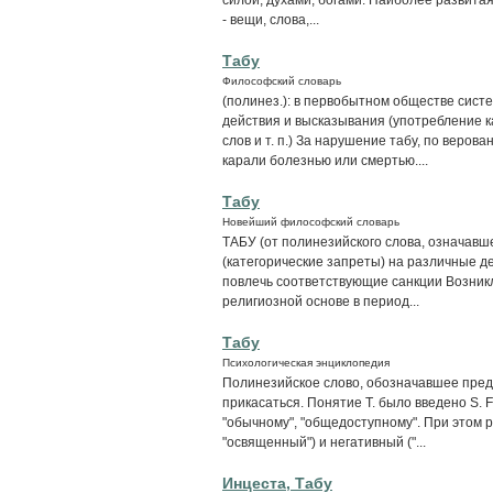
- вещи, слова,...
Табу
Философский словарь
(полинез.): в первобытном обществе сист
действия и высказывания (употребление к
слов и т. п.) За нарушение табу, по веро
карали болезнью или смертью....
Табу
Новейший философский словарь
ТАБУ (от полинезийского слова, означавше
(категорические запреты) на различные 
повлечь соответствующие санкции Возникл
религиозной основе в период...
Табу
Психологическая энциклопедия
Полинезийское слово, обозначавшее пред
прикасаться. Понятие Т. было введено S. 
"обычному", "общедоступному". При этом р
"освященный") и негативный ("...
Инцеста, Табу