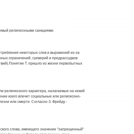
яемый религиозными санкциями.
отребления некоторых слов и выражений из-за
урных ограничений, суеверий и предрассудков
ствий).Понятие Т. пришло из жизни первобытных
или религиозного характера, налагаемые на некий
ение коего влечет социальные или религиозно-
лезни или смерти. Согласно З. Фрейду -
ийского слова, имеющего значение "запрещенный"