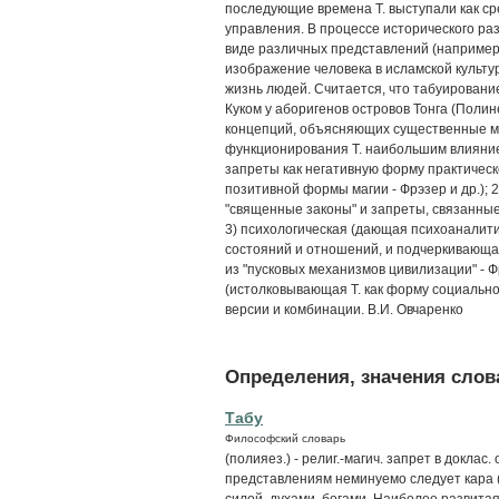
последующие времена Т. выступали как ср
управления. В процессе исторического ра
виде различных представлений (например, 
изображение человека в исламской культур
жизнь людей. Считается, что табуировани
Куком у аборигенов островов Тонга (Полин
концепций, объясняющих существенные м
функционирования Т. наибольшим влияние
запреты как негативную форму практическ
позитивной формы магии - Фрэзер и др.); 
"священные законы" и запреты, связанные 
3) психологическая (дающая психоаналити
состояний и отношений, и подчеркивающа
из "пусковых механизмов цивилизации" - Фр
(истолковывающая Т. как форму социальног
версии и комбинации. В.И. Овчаренко
Определения, значения слова
Табу
Философский словарь
(полияез.) - религ.-магич. запрет в доклас
представлениям неминуемо следует кара (
силой, духами, богами. Наиболее развитая