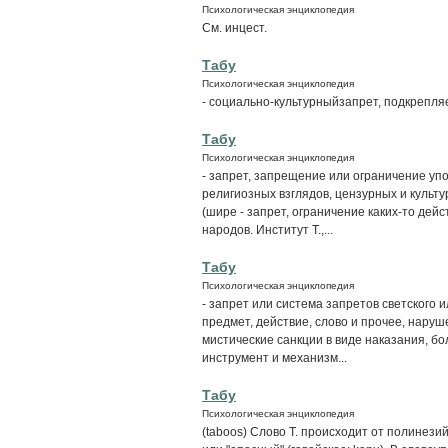
Психологическая энциклопедия
См. инцест.
Табу
Психологическая энциклопедия
- социально-культурныйзапрет, подкрепл
Табу
Психологическая энциклопедия
- запрет, запрещение или ограничение уп
религиозных взглядов, цензурных и культ
(шире - запрет, ограничение каких-то дей
народов. Институт Т.,...
Табу
Психологическая энциклопедия
- запрет или система запретов светского 
предмет, действие, слово и прочее, наруш
мистические санкции в виде наказания, бо
инструмент и механизм...
Табу
Психологическая энциклопедия
(taboos) Слово Т. происходит от полинез