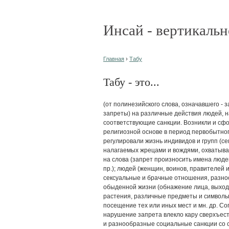
Инсай - вертикальн
Главная
›
Табу
Табу - это...
(от полинезийского слова, означавшего - 
запреты) на различные действия людей, 
соответствующие санкции. Возникли и сфо
религиозной основе в период первобытног
регулировали жизнь индивидов и групп (сем
налагаемых жрецами и вождями, охватыва
на слова (запрет произносить имена людей
пр.); людей (женщин, воинов, правителей и
сексуальные и брачные отношения, разно
обыденной жизни (обнажение лица, выход и
растения, различные предметы и символы п
посещение тех или иных мест и мн. др. С
нарушение запрета влекло кару сверхъест
и разнообразные социальные санкции со 