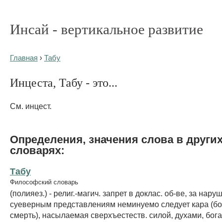
Инсай - вертикальное развитие
Главная
›
Табу
Инцеста, Табу - это...
См. инцест.
Определения, значения слова в други
словарях:
Табу
Философский словарь
(полияез.) - религ.-магич. запрет в доклас. об-ве, за нару
суеверным представлениям неминуемо следует кара (бо
смерть), насылаемая сверхъестеств. силой, духами, бог