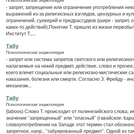
Психологическая энциклопедия
- запрет, запрещение или ограничение употребления нек
выражений из-за религиозных взглядов, цензурных и ку
ограничений, суеверий и предрассудков (шире - запрет, 
каких-то действий).Понятие Т. пришло из жизни первобы
Институт Т.,...
Табу
Психологическая энциклопедия
- запрет или система запретов светского или религиозног
налагаемые на некий предмет, действие, слово и прочее
коего влечет социальные или религиозно-мистические са
наказания, болезни или смерти. Согласно З. Фрейду - ин
механизм...
Табу
Психологическая энциклопедия
(taboos) Слово Т. происходит от полинезийского слова,
значение "запрещенный" или "опасный" (гавайское: kapu
словоупотреблении на Западе этот термин стал обознача
запретное, напр., "табуированный предмет". Одной из та