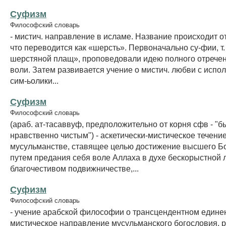
Суфизм
Философский словарь
- мистич. направление в исламе. Название происходит от
что переводится как «шерсть». Первоначально су-фии, т.
шерстяной плащ», проповедовали идею полного отречен
воли. Затем развивается учение о мистич. любви с испо
сим-ьолики...
Суфизм
Философский словарь
(араб. ат-тасаввуф, предположительно от корня сфв - "б
нравственно чистым") - аскетически-мистическое течение
мусульманстве, ставящее целью достижение высшего Б
путем предания себя воле Аллаха в духе бескорыстной 
благочестивом подвижничестве,...
Суфизм
Философский словарь
- учение арабской философии о трансцендентном единен
мистическое направление мусульманского богословия,