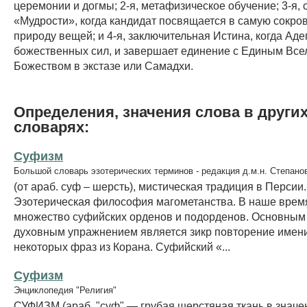
церемонии и догмы; 2-я, метафизическое обучение; 3-я, 
«Мудрости», когда кандидат посвящается в самую сокро
природу вещей; и 4-я, заключительная Истина, когда Аде
божественных сил, и завершает единение с Единым Все
Божеством в экстазе или Самадхи.
Определения, значения слова в други
словарях:
Суфизм
Большой словарь эзотерических терминов - редакция д.м.н. Степано
(от араб. суф – шерсть), мистическая традиция в Персии.
Эзотерическая философия магометанства. В наше врем
множество суфийских орденов и подорденов. Основным
духовным упражнением является зикр повторение имени
некоторых фраз из Корана. Суфийский «...
Суфизм
Энциклопедия "Религия"
СУФИЗМ (араб. "суф" — грубая шерстяная ткань в значе