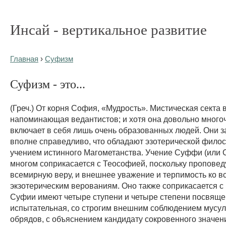
Инсай - вертикальное развитие
Главная
›
Суфизм
Суфизм - это...
(Греч.) От корня София, «Мудрость». Мистическая секта 
напоминающая ведантистов; и хотя она довольно много
включает в себя лишь очень образованных людей. Они з
вполне справедливо, что обладают эзотерической фило
учением истинного Магометанства. Учение Суффи (или 
многом соприкасается с Теософией, поскольку проповед
всемирную веру, и внешнее уважение и терпимость ко 
экзотерическим верованиям. Оно также соприкасается с
Суфии имеют четыре ступени и четыре степени посвящен
испытательная, со строгим внешним соблюдением мусу
обрядов, с объяснением кандидату сокровенного значен