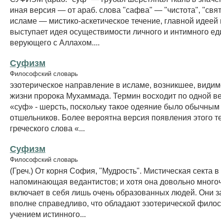
иная версия — от араб. слова "сафва" — "чистота", "свят
исламе — мистико-аскетическое течение, главной идеей 
выступает идея осуществимости личного и интимного е
верующего с Аллахом....
Суфизм
Философский словарь
эзотерическое направление в исламе, возникшее, видим
жизни пророка Мухаммада. Термин восходит по одной ве
«суф» - шерсть, поскольку такое одеяние было обычным 
отшельников. Более вероятна версия появления этого т
греческого слова «...
Суфизм
Философский словарь
(Греч.) От корня София, "Мудрость". Мистическая секта в
напоминающая ведантистов; и хотя она довольно много
включает в себя лишь очень образованных людей. Они з
вполне справедливо, что обладают эзотерической фило
учением истинного...