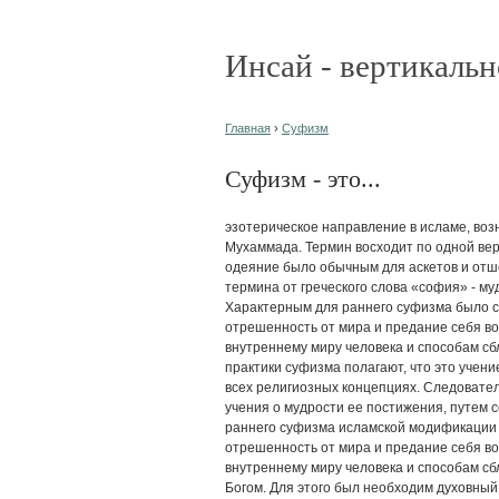
Инсай - вертикальн
Главная
›
Суфизм
Суфизм - это...
эзотерическое направление в исламе, воз
Мухаммада. Термин восходит по одной верс
одеяние было обычным для аскетов и отш
термина от греческого слова «софия» - му
Характерным для раннего суфизма было 
отрешенность от мира и предание себя в
внутреннему миру человека и способам сб
практики суфизма полагают, что это учени
всех религиозных концепциях. Следоват
учения о мудрости ее постижения, путем 
раннего суфизма исламской модификации
отрешенность от мира и предание себя в
внутреннему миру человека и способам сбл
Богом. Для этого был необходим духовный