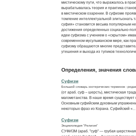
мистическому пути, что выражалось в прак
вырабатывалась теория и практика станов
в мистическом озарении. В суфизме проя
томление интеллектуальной элитызнать 
суфия» становится весьма популярным не 
достижения определенных социально-пол
идеи суфизма с учением о «скрытом» има
современном мусульманском мире, как пра
суфизму обращаются многие представител
утешения и выхода из тупиков технологич
Определения, значения слова
Суфизм
Большой словарь эзотерических терминов - редак
(от араб. суф – шерсть), мистическая тр
магометанства. В наше время существует
Основным суфийским духовным упражнение
некоторых фраз из Корана. Суфийский «...
Суфизм
Энциклопедия "Религия"
СУФИЗМ (араб. "суф" — грубая шерстяная 