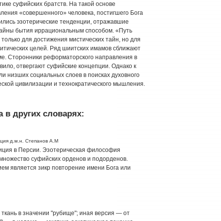
тике суфийских братств. На такой основе
ления «совершенного» человека, постигшего Бога
вились эзотерические тенденции, отражавшие
тайны бытия иррациональным способом. «Путь
только для достижения мистических тайн, но для
итических целей. Ряд шиитских имамов сближают
ме. Сторонники реформаторского направления в
вило, отвергают суфийские концепции. Однако к
и низших социальных слоев в поисках духовного
еской цивилизации и технократического мышления.
 в других словарях:
ция д.м.н. Степанов А.М
адиция в Персии. Эзотерическая философия
 множество суфийских орденов и подорденов.
м является зикр повторение имени Бога или
ткань в значении "рубище"; иная версия — от