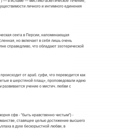
ь") — в исламе — мистико-аскетическое течение,
существимости личного и интимного единения
тическая секта в Персии, напоминающая
сленная, но включает в себя лишь очень
лне справедливо, что обладают эзотерической
 происходит от араб. суфи, что переводится как
одетые в шерстяной плащ», проповедовали идею
м развивается учение о мистич. любви с
корня сфв - "быть нравственно чистым") -
льманстве, ставящее целью достижение высшего
ллаха в духе бескорыстной любви, в