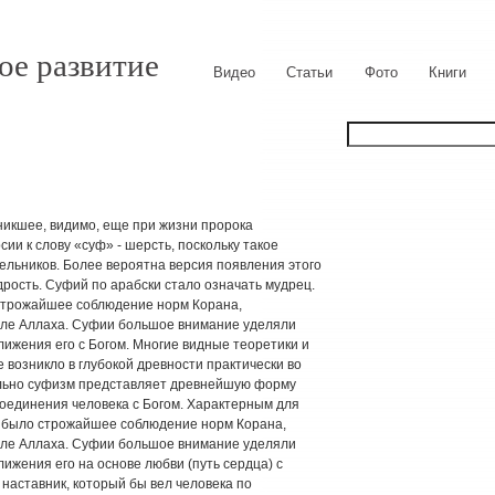
ое развитие
Видео
Статьи
Фото
Книги
никшее, видимо, еще при жизни пророка
ии к слову «суф» - шерсть, поскольку такое
ельников. Более вероятна версия появления этого
дрость. Суфий по арабски стало означать мудрец.
строжайшее соблюдение норм Корана,
оле Аллаха. Суфии большое внимание уделяли
лижения его с Богом. Многие видные теоретики и
е возникло в глубокой древности практически во
ельно суфизм представляет древнейшую форму
соединения человека с Богом. Характерным для
 было строжайшее соблюдение норм Корана,
оле Аллаха. Суфии большое внимание уделяли
ижения его на основе любви (путь сердца) с
 наставник, который бы вел человека по