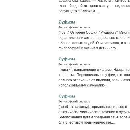
араб. слова "сафва" — "чистота", "святост
главной идеей которого выступает идея о
верующего с Аллахом....
Суфизм
Философский словарь
(Греч.) От корня София, "Мудрость". Мис
ведантистов; и хотя она довольно многочи
образованных людей. Они заявляют, и впо
философией и учением истинного...
Суфизм
Философский словарь
- мистич. направление в исламе. Название
«шерсть». Первоначально су-фии, т. е. «
полного отречения от индивид, воли. Зате
использованием сим-ьолики...
Суфизм
Философский словарь
(араб. ат-тасаввуф, предположительно от 
аскетически-мистическое течение в мусу
Богопознания путем предания себя воле А
благочестивом подвижничестве,...