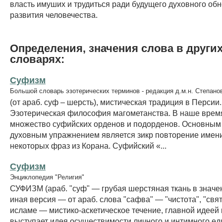
власть имуших и трудиться ради будущего духовного об
развития человечества.
Определения, значения слова в други
словарях:
Суфизм
Большой словарь эзотерических терминов - редакция д.м.н. Степано
(от араб. суф – шерсть), мистическая традиция в Персии.
Эзотерическая философия магометанства. В наше врем
множество суфийских орденов и подорденов. Основным
духовным упражнением является зикр повторение имени
некоторых фраз из Корана. Суфийский «...
Суфизм
Энциклопедия "Религия"
СУФИЗМ (араб. "суф" — грубая шерстяная ткань в значе
иная версия — от араб. слова "сафва" — "чистота", "свят
исламе — мистико-аскетическое течение, главной идеей 
выступает идея осуществимости личного и интимного е