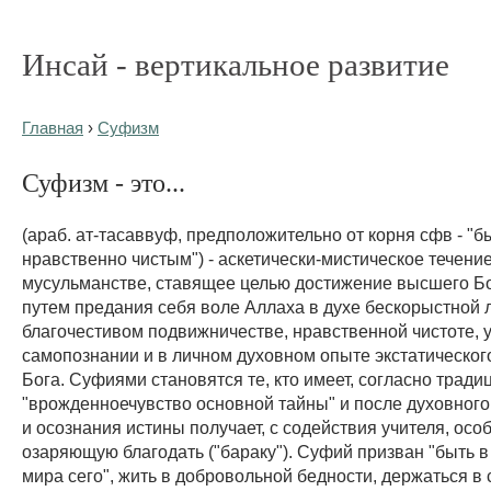
Инсай - вертикальное развитие
Главная
›
Суфизм
Суфизм - это...
(араб. ат-тасаввуф, предположительно от корня сфв - "б
нравственно чистым") - аскетически-мистическое течение
мусульманстве, ставящее целью достижение высшего Б
путем предания себя воле Аллаха в духе бескорыстной 
благочестивом подвижничестве, нравственной чистоте, 
самопознании и в личном духовном опыте экстатическог
Бога. Суфиями становятся те, кто имеет, согласно тради
"врожденноечувство основной тайны" и после духовног
и осознания истины получает, с содействия учителя, осо
озаряющую благодать ("бараку"). Суфий призван "быть в 
мира сего", жить в добровольной бедности, держаться в 