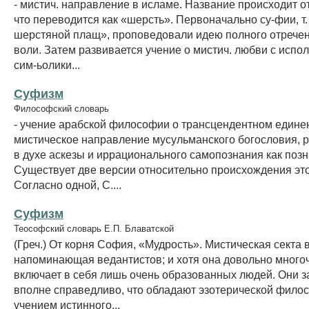
- мистич. направление в исламе. Название происходит от
что переводится как «шерсть». Первоначально су-фии, т.
шерстяной плащ», проповедовали идею полного отречен
воли. Затем развивается учение о мистич. любви с испо
сим-ьолики...
Суфизм
Философский словарь
- учение арабской философии о трансцендентном единен
мистическое направление мусульманского богословия,
в духе аскезы и иррационального самопознания как позн
Существует две версии относительно происхождения это
Согласно одной, С....
Суфизм
Теософский словарь Е.П. Блаватской
(Греч.) От корня София, «Мудрость». Мистическая секта 
напоминающая ведантистов; и хотя она довольно много
включает в себя лишь очень образованных людей. Они з
вполне справедливо, что обладают эзотерической фило
учением истинного...