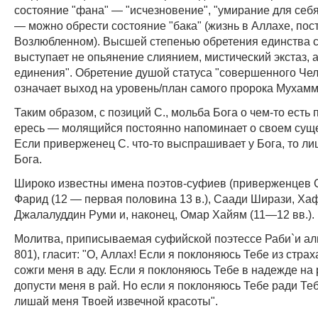
состояние "фана" — "исчезновение", "умирание для себя
— можно обрести состояние "бака" (жизнь в Аллахе, пос
Возлюбленном). Высшей степенью обретения единства с
выступает не опьянение слиянием, мистический экстаз, а
единения". Обретение душой статуса "совершенного Че
означает выход на уровень/план самого пророка Мухамм
Таким образом, с позиций С., мольба Бога о чем-то есть
ересь — молящийся постоянно напоминает о своем сущ
Если приверженец С. что-то выспрашивает у Бога, то ли
Бога.
Широко известны имена поэтов-суфиев (приверженцев С.
Фарид (12 — первая половина 13 в.), Саади Ширази, Хаф
Джалалуддин Руми и, наконец, Омар Хайям (11—12 вв.).
Молитва, приписываемая суфийской поэтессе Раби`и ал
801), гласит: "О, Аллах! Если я поклоняюсь Тебе из стра
сожги меня в аду. Если я поклоняюсь Тебе в надежде на 
допусти меня в рай. Но если я поклоняюсь Тебе ради Те
лишай меня Твоей извечной красоты".