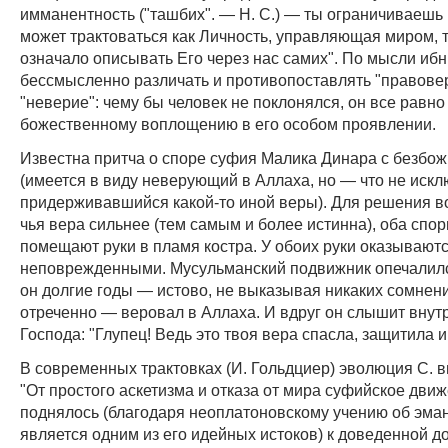
имманентность ("ташбих". — Н. С.) — ты ограничиваешь 
может трактоваться как Личность, управляющая миром, т
означало описывать Его через нас самих". По мысли ибн
бессмысленно различать и противопоставлять "правове
"неверие": чему бы человек не поклонялся, он все равно
божественному воплощению в его особом проявлении.
Известна притча о споре суфия Малика Динара с безбо
(имеется в виду неверующий в Аллаха, но — что не иск
придерживавшийся какой-то иной веры). Для решения во
чья вера сильнее (тем самым и более истинна), оба спо
помещают руки в пламя костра. У обоих руки оказывают
неповрежденными. Мусульманский подвижник опечалилс
он долгие годы — истово, не выказывая никаких сомнени
отреченно — веровал в Аллаха. И вдруг он слышит внут
Господа: "Глупец! Ведь это твоя вера спасла, защитила и 
В современных трактовках (И. Гольдциер) эволюция С. в
"От простого аскетизма и отказа от мира суфийское дви
поднялось (благодаря неоплатоновскому учению об эман
является одним из его идейных истоков) к доведенной д