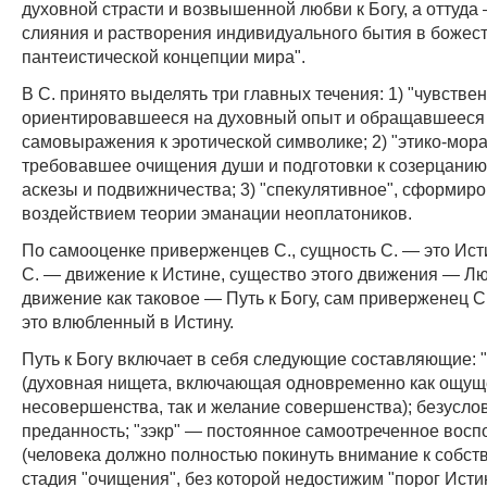
духовной страсти и возвышенной любви к Богу, а оттуда
слияния и растворения индивидуального бытия в божестве
пантеистической концепции мира".
В С. принято выделять три главных течения: 1) "чувствен
ориентировавшееся на духовный опыт и обращавшееся
самовыражения к эротической символике; 2) "этико-мора
требовавшее очищения души и подготовки к созерцанию 
аскезы и подвижничества; 3) "спекулятивное", сформир
воздействием теории эманации неоплатоников.
По самооценке приверженцев С., сущность С. — это Ист
С. — движение к Истине, существо этого движения — Лю
движение как таковое — Путь к Богу, сам приверженец 
это влюбленный в Истину.
Путь к Богу включает в себя следующие составляющие: 
(духовная нищета, включающая одновременно как ощущ
несовершенства, так и желание совершенства); безусл
преданность; "зэкр" — постоянное самоотреченное вос
(человека должно полностью покинуть внимание к собств
стадия "очищения", без которой недостижим "порог Исти