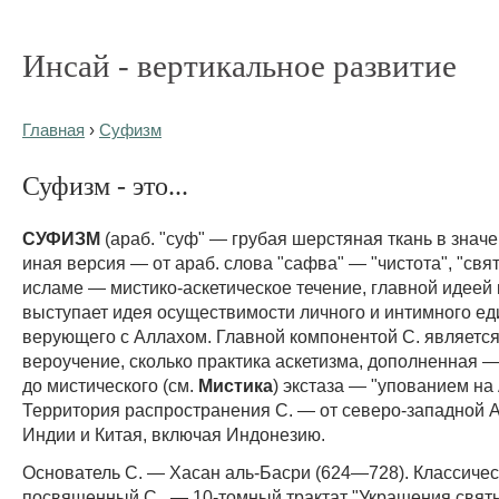
Инсай - вертикальное развитие
Главная
›
Суфизм
Суфизм - это...
СУФИЗМ
(араб. "суф" — грубая шерстяная ткань в значе
иная версия — от араб. слова "сафва" — "чистота", "свят
исламе — мистико-аскетическое течение, главной идеей 
выступает идея осуществимости личного и интимного е
верующего с Аллахом. Главной компонентой С. является
вероучение, сколько практика аскетизма, дополненная —
до мистического (см.
Мистика
) экстаза — "упованием на
Территория распространения С. — от северо-западной 
Индии и Китая, включая Индонезию.
Основатель С. — Хасан аль-Басри (624—728). Классичес
посвященный С., — 10-томный трактат "Украшения святы