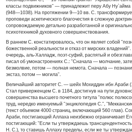
классы подвижников" — принадлежит перу Абу Ну`айма
(948—1038). На протяжении 9—10 вв. С. трансформируе
проповеди аскетического благочестия в сложную доктрин
сопровождаемую детально разработанной и оригинальн
психотехникой духовного совершенствования.
В раннем С. констатировалось, что он являет собой "поз
божественной реальности и отказ от мирских владений".
очередь, аль-Халладж, поэт-суфий, распятый и обезглав
писал об умонастроениях С.: "Сначала — молчание, зат
безмолвие, потом — полная немота. Сначала — познани
экстаз, потом — могила".
Величайший авторитет С. — шейх Мохиддин ибн Араби 
Стал приверженцем С. в 1184, достигнув на пути духовн
совершенства высшего почетного титула "полюс полюсо
труд, нередко именуемый "энциклопедия С.", "Меккански
(текст объемом 4000 страниц, включающий 560 глав). Со
Араби, постигающий Аллаха неизбежно ограничивает Ег
постигающий: "Если ты утверждаешь трансцендентность 
Н. С.), то ставишь Аллаху пределы, если же ты утвержд