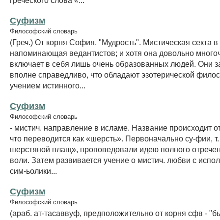
Суфизм
Философский словарь
(Греч.) От корня София, "Мудрость". Мистическая секта в
напоминающая ведантистов; и хотя она довольно много
включает в себя лишь очень образованных людей. Они з
вполне справедливо, что обладают эзотерической фило
учением истинного...
Суфизм
Философский словарь
- мистич. направление в исламе. Название происходит от
что переводится как «шерсть». Первоначально су-фии, т.
шерстяной плащ», проповедовали идею полного отречен
воли. Затем развивается учение о мистич. любви с испо
сим-ьолики...
Суфизм
Философский словарь
(араб. ат-тасаввуф, предположительно от корня сфв - "б