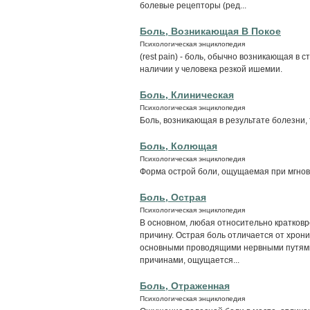
болевые рецепторы (ред...
Боль, Возникающая В Покое
Психологическая энциклопедия
(rest pain) - боль, обычно возникающая в 
наличии у человека резкой ишемии.
Боль, Клиническая
Психологическая энциклопедия
Боль, возникающая в результате болезни, 
Боль, Колющая
Психологическая энциклопедия
Форма острой боли, ощущаемая при мгнове
Боль, Острая
Психологическая энциклопедия
В основном, любая относительно кратков
причину. Острая боль отличается от хрони
основными проводящими нервными путями
причинами, ощущается...
Боль, Отраженная
Психологическая энциклопедия