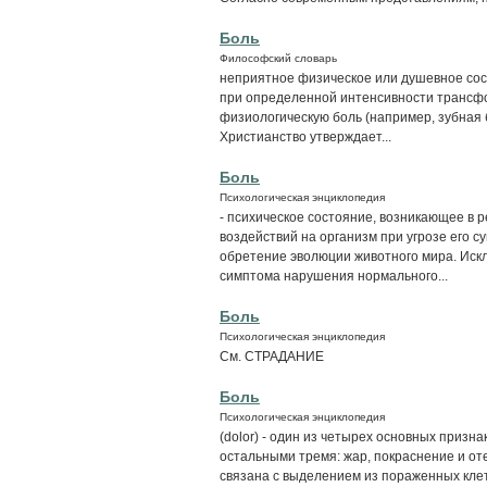
Боль
Философский словарь
неприятное физическое или душевное сос
при определенной интенсивности трансфо
физиологическую боль (например, зубная б
Христианство утверждает...
Боль
Психологическая энциклопедия
- психическое состояние, возникающее в 
воздействий на организм при угрозе его 
обретение эволюции животного мира. Искл
симптома нарушения нормального...
Боль
Психологическая энциклопедия
См. СТРАДАНИЕ
Боль
Психологическая энциклопедия
(dolor) - один из четырех основных призн
остальными тремя: жар, покраснение и оте
связана с выделением из пораженных кле