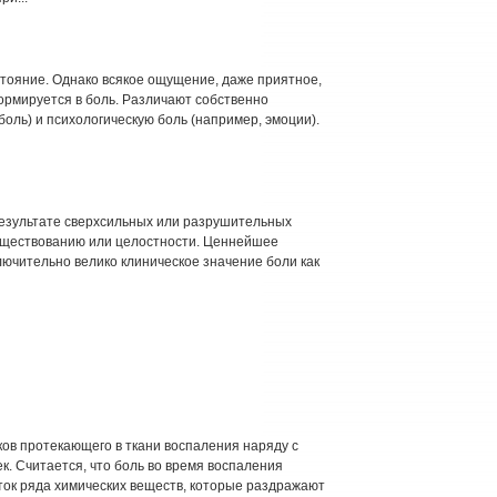
тояние. Однако всякое ощущение, даже приятное,
рмируется в боль. Различают собственно
оль) и психологическую боль (например, эмоции).
результате сверхсильных или разрушительных
существованию или целостности. Ценнейшее
ючительно велико клиническое значение боли как
аков протекающего в ткани воспаления наряду с
к. Считается, что боль во время воспаления
ток ряда химических веществ, которые раздражают