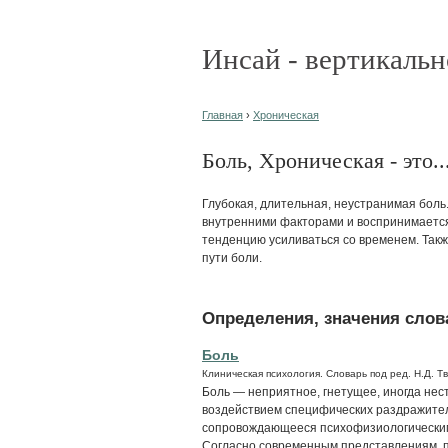
Инсай - вертикальн
Главная
›
Хроническая
Боль, Хроническая - это..
Глубокая, длительная, неустранимая боль
внутренними факторами и воспринимается 
тенденцию усиливаться со временем. Такж
пути боли.
Определения, значения слова
Боль
Клиническая психология. Словарь под ред. Н.Д. Т
Боль — неприятное, гнетущее, иногда не
воздействием специфических раздражител
сопровождающееся психофизиологически
Согласно современным представлениям, пр