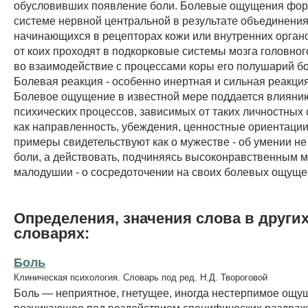
обусловивших появление боли. Болевые ощущения фор
системе нервной центральной в результате объединения
начинающихся в рецепторах кожи или внутренних орган
от коих проходят в подкорковые системы мозга головно
во взаимодействие с процессами коры его полушарий б
Болевая реакция - особенно инертная и сильная реакци
Болевое ощущение в известной мере поддается влиян
психических процессов, зависимых от таких личностных
как направленность, убеждения, ценностные ориентации
примеры свидетельствуют как о мужестве - об умении н
боли, а действовать, подчиняясь высоконравственным мо
малодушии - о сосредоточении на своих болевых ощуще
Определения, значения слова в други
словарях:
Боль
Клиническая психология. Словарь под ред. Н.Д. Твороговой
Боль — неприятное, гнетущее, иногда нестерпимое ощу
возникающее под воздействием специфических раздраж