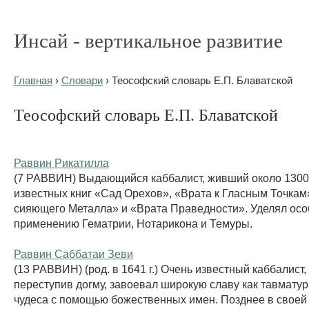
Инсай - вертикальное развитие
Главная
›
Словари
› Теософский словарь Е.П. Блаватской
Теософский словарь Е.П. Блаватской
Раввин Рикатилла
(7 РАВВИН) Выдающийся каббалист, живший около 1300 г
известных книг «Сад Орехов», «Врата к Гласным Точкам
сияющего Металла» и «Врата Праведности». Уделял ос
применению Гематрии, Нотарикона и Темуры.
Раввин Саббатаи Зеви
(13 РАВВИН) (род. в 1641 г.) Очень известный каббалист,
переступив догму, завоевал широкую славу как тавматур
чудеса с помощью божественных имен. Позднее в своей