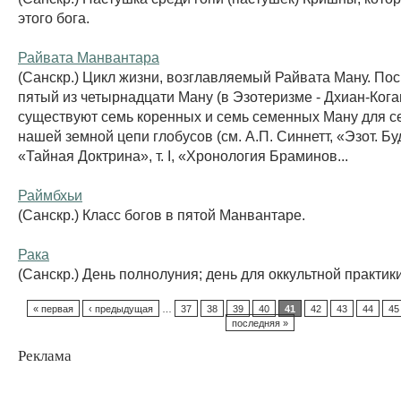
этого бога.
Райвата Манвантара
(Санскр.) Цикл жизни, возглавляемый Райвата Ману. Пос
пятый из четырнадцати Ману (в Эзотеризме - Дхиан-Коган
существуют семь коренных и семь семенных Ману для с
нашей земной цепи глобусов (см. А.П. Синнетт, «Эзот. Б
«Тайная Доктрина», т. I, «Хронология Браминов...
Раймбхьи
(Санскр.) Класс богов в пятой Манвантаре.
Рака
(Санскр.) День полнолуния; день для оккультной практики
« первая
‹ предыдущая
…
37
38
39
40
41
42
43
44
45
последняя »
Реклама