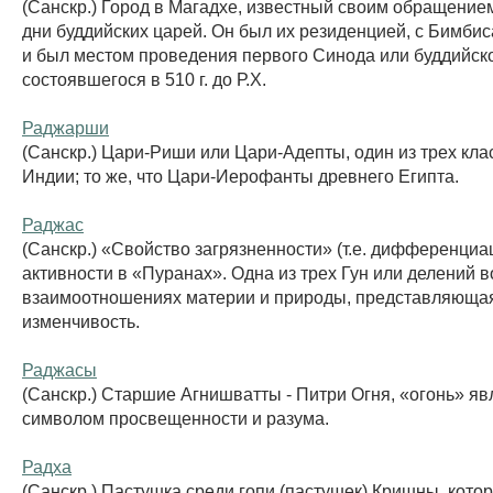
(Санскр.) Город в Магадхе, известный своим обращение
дни буддийских царей. Он был их резиденцией, с Бимби
и был местом проведения первого Синода или буддийск
состоявшегося в 510 г. до Р.Х.
Раджарши
(Санскр.) Цари-Риши или Цари-Адепты, один из трех кл
Индии; то же, что Цари-Иерофанты древнего Египта.
Раджас
(Санскр.) «Свойство загрязненности» (т.е. дифференциац
активности в «Пуранах». Одна из трех Гун или делений в
взаимоотношениях материи и природы, представляюща
изменчивость.
Раджасы
(Санскр.) Старшие Агнишватты - Питри Огня, «огонь» яв
символом просвещенности и разума.
Радха
(Санскр.) Пастушка среди гопи (пастушек) Кришны, кото