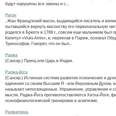
будут нарушены все законы и с...
Рагон
, Жан Французский масон, выдающийся писатель и велик
пытавшийся вернуть масонству его первоначальную чист
родился в Брюгге в 1789 г., совсем еще мальчиком был п
Капитул «Vrais Amis», и, переехав в Париж, основал Об
Тринософов. Говорят, что он был...
Раджа
(Санскр.) Принц или Царь в Индии.
Раджа-йога
(Санскр.) Истинная система развития психических и дух
единения со своим Высшим Я - или Верховным Духом, ка
называют непосвященные. Упражнение, управление и с
мысли. Раджа-Йога противопоставляется Хатха-Йоге, ф
психофизиологической тренировке в аскетизме.
Раджагриха