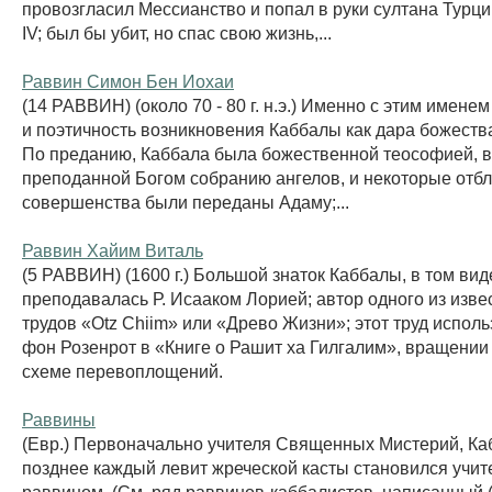
провозгласил Мессианство и попал в руки султана Тур
IV; был бы убит, но спас свою жизнь,...
Раввин Симон Бен Иохаи
(14 РАВВИН) (около 70 - 80 г. н.э.) Именно с этим имене
и поэтичность возникновения Каббалы как дара божества
По преданию, Каббала была божественной теософией, 
преподанной Богом собранию ангелов, и некоторые отбл
совершенства были переданы Адаму;...
Раввин Хайим Виталь
(5 РАВВИН) (1600 г.) Большой знаток Каббалы, в том виде
преподавалась Р. Исааком Лорией; автор одного из изв
трудов «Otz Chiim» или «Древо Жизни»; этот труд испол
фон Розенрот в «Книге о Рашит ха Гилгалим», вращении
схеме перевоплощений.
Раввины
(Евр.) Первоначально учителя Священных Мистерий, Ка
позднее каждый левит жреческой касты становился учит
раввином. (См. ряд раввинов-каббалистов, написанный (