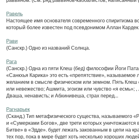
Равель
Настоящее имя основателя современного спиритизма в
который более известен под псевдонимом Аллан Кардек
Рави
(Санскр.) Одно из названий Солнца.
Рага
(Санскр.) Одна из пяти Клеш (бед) философии Йоги Пат
«Санкхья Карика» это есть «препятствие», называемое 
желанием в смысле физическом или земном. Пять Клеш 
или невежество; Ашмита, эгоизм или чувство «я есмь»; ,
Дваша, ненависть; и Абхинивеша, страх перед...
Рагнарьек
(Сканд.) Тип метафизического существа, называемого 
и «Сумерками Богов», две трети которых уничтожаются
Битве» в «Эдде». будет лежать закованным в цепи на кр
тех пор, пока в мире будет хоть несколько хороших людей