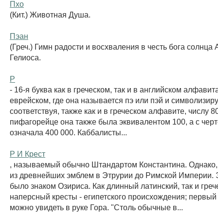
Пхо
(Кит.) Животная Душа.
Пэан
(Греч.) Гимн радости и восхваления в честь бога солнца
Гелиоса.
Р
- 16-я буква как в греческом, так и в английском алфавита
еврейском, где она называется пэ или пэй и символизиру
соответствуя, также как и в греческом алфавите, числу 80
пифагорейце она также была эквивалентом 100, а с чертой
означала 400 000. Каббалисты...
Р И Крест
, называемый обычно Штандартом Константина. Однако,
из древнейших эмблем в Этрурии до Римской Империи. 
было знаком Озириса. Как длинный латинский, так и греч
наперсный кресты - египетского происхождения; первый
можно увидеть в руке Гора. "Столь обычные в...