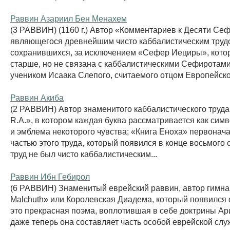
Раввин Азариил Бен Менахем
(3 РАВВИН) (1160 г.) Автор «Комментариев к Десяти Се
являющегося древнейшим чисто каббалистическим труд
сохранившихся, за исключением «Сефер Иециры», котор
старше, но не связана с каббалистическими Сефиротами
учеником Исаака Слепого, считаемого отцом Европейской
Раввин Акиба
(2 РАВВИН) Автор знаменитого каббалистического труд
R.A.», в котором каждая буква рассматривается как сим
и эмблема некоторого чувства; «Книга Еноха» первонач
частью этого труда, который появился в конце восьмого 
труд не был чисто каббалистическим...
Раввин Ибн Гебирол
(6 РАВВИН) Знаменитый еврейский раввин, автор гимна
Malchuth» или Королевская Диадема, который появился о
это прекрасная поэма, воплотившая в себе доктрины Ари
даже теперь она составляет часть особой еврейской слу