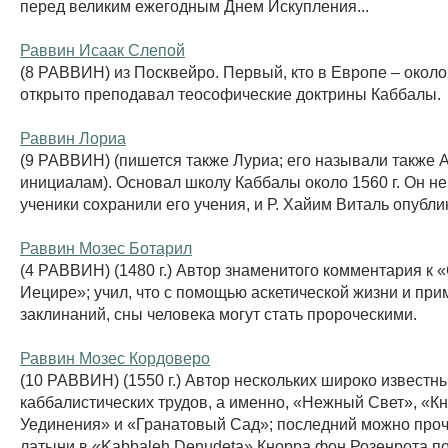
перед великим ежегодным Днем Искупления...
Раввин Исаак Слепой
(8 РАВВИН) из Посквейро. Первый, кто в Европе – около 1
открыто преподавал теософические доктрины Каббалы.
Раввин Лориа
(9 РАВВИН) (пишется также Луриа; его называли также А
инициалам). Основал школу Каббалы около 1560 г. Он не 
ученики сохранили его учения, и Р. Хайим Виталь опубли
Раввин Мозес Ботарил
(4 РАВВИН) (1480 г.) Автор знаменитого комментария к
Иецире»; учил, что с помощью аскетической жизни и пр
заклинаний, сны человека могут стать пророческими.
Раввин Мозес Кордоверо
(10 РАВВИН) (1550 г.) Автор нескольких широко известн
каббалистических трудов, а именно, «Нежный Свет», «Кн
Уединения» и «Гранатовый Сад»; последний можно проч
латыни в «Kabbaleh Denudeta» Кнорра фон Розенрота п