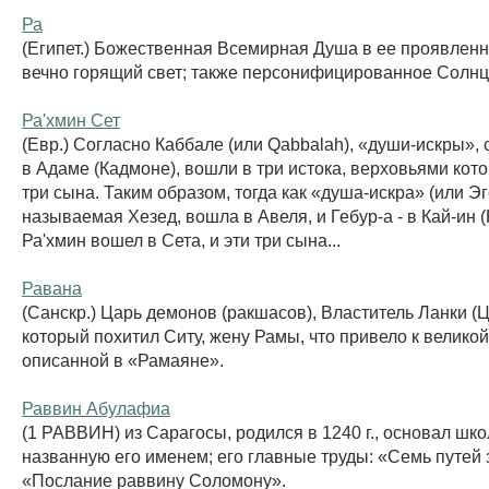
Ра
(Египет.) Божественная Всемирная Душа в ее проявленн
вечно горящий свет; также персонифицированное Солнц
Ра'хмин Сет
(Евр.) Согласно Каббале (или Qabbalah), «души-искры»
в Адаме (Кадмоне), вошли в три истока, верховьями кот
три сына. Таким образом, тогда как «душа-искра» (или Эг
называемая Хезед, вошла в Авеля, и Гебур-а - в Кай-ин (
Ра'хмин вошел в Сета, и эти три сына...
Равана
(Санскр.) Царь демонов (ракшасов), Властитель Ланки (
который похитил Ситу, жену Рамы, что привело к великой
описанной в «Рамаяне».
Раввин Абулафиа
(1 РАВВИН) из Сарагосы, родился в 1240 г., основал шк
названную его именем; его главные труды: «Семь путей 
«Послание раввину Соломону».