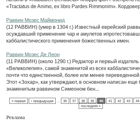
«Tractatus de Animo, ex libro Pardes Rimmonim». Кордовер
Раввин Мозес Маймонид
(12 РАВВИН) (умер в 1304 г.) Известный еврейский равви
осуждавший применение чар и амулетов ипротестовавш
каббалистического применения божественных имен.
Раввин Мозес Де Леон
(11 РАВВИН) (около 1290 г.) Редактор и первый издатель
«Великолепия», самой знаменитой из всех каббалистичес
почти что единственной, более или менее переведенной 
Этот «Зохар», как утверждают, в основном написан еще
знаменитым раввином Симеоном бен...
« первая
‹ предыдущая
…
36
37
38
39
40
41
42
43
44
последняя »
Реклама