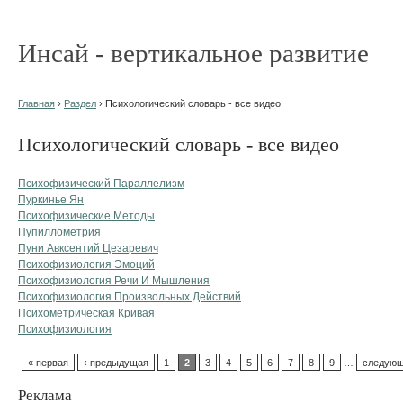
Инсай - вертикальное развитие
Главная
›
Раздел
› Психологический словарь - все видео
Психологический словарь - все видео
Психофизический Параллелизм
Пуркинье Ян
Психофизические Методы
Пупиллометрия
Пуни Авксентий Цезаревич
Психофизиология Эмоций
Психофизиология Речи И Мышления
Психофизиология Произвольных Действий
Психометрическая Кривая
Психофизиология
« первая
‹ предыдущая
1
2
3
4
5
6
7
8
9
…
следующ
Реклама