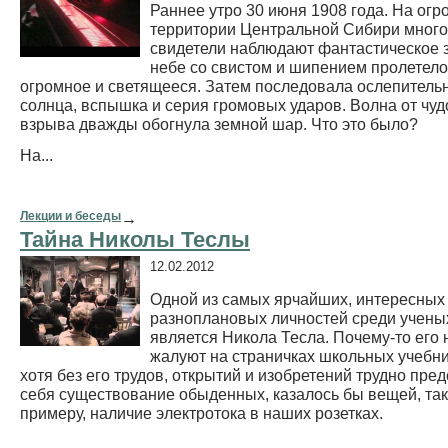
Раннее утро 30 июня 1908 года. На огр
территории Центральной Сибири мног
свидетели наблюдают фантастическое 
небе со свистом и шипением пролетело
огромное и светящееся. Затем последовала ослепительн
солнца, вспышка и серия громовых ударов. Волна от чу
взрыва дважды обогнула земной шар. Что это было?
На...
Лекции и беседы
→
Тайна Николы Теслы
12.02.2012
Одной из самых ярчайших, интересных
разноплановых личностей среди учены
является Никола Тесла. Почему-то его 
жалуют на страничках школьных учебни
хотя без его трудов, открытий и изобретений трудно пре
себя существование обыденных, казалось бы вещей, тако
примеру, наличие электротока в наших розетках.
...