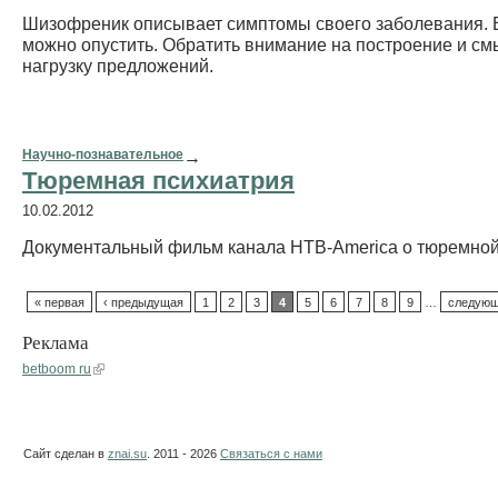
Шизофреник описывает симптомы своего заболевания.
можно опустить. Обратить внимание на построение и с
нагрузку предложений.
Научно-познавательное
→
Тюремная психиатрия
10.02.2012
Документальный фильм канала НТВ-America о тюремной
« первая
‹ предыдущая
1
2
3
4
5
6
7
8
9
…
следующ
Реклама
betboom ru
Сайт сделан в
znai.su
. 2011 - 2026
Связаться с нами