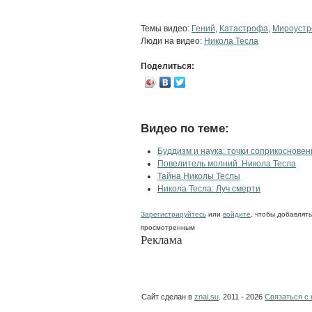
Темы видео:
Гений
,
Катастрофа
,
Мироустр
Люди на видео:
Никола Тесла
Поделиться:
Видео по теме:
Буддизм и наука: точки соприкосновен
Повелитель молний. Никола Тесла
Тайна Николы Теслы
Николa Тесла: Луч смерти
Зарегистрируйтесь
или
войдите
, чтобы добавлят
просмотренным
Реклама
Сайт сделан в
znai.su
. 2011 - 2026
Связаться с