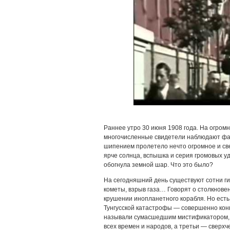
Раннее утро 30 июня 1908 года. На огро
многочисленные свидетели наблюдают фан
шипением пролетело нечто огромное и св
ярче солнца, вспышка и серия громовых у
обогнула земной шар. Что это было?
На сегодняшний день существуют сотни ги
кометы, взрыв газа… Говорят о столкнове
крушении инопланетного корабля. Но есть
Тунгусской катастрофы — совершенно конк
называли сумасшедшим мистификатором, 
всех времен и народов, а третьи — сверхч