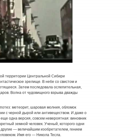
мной территории Центральной Сибири
тастическое зрелище. В небе со свистом и
етящееся. Затем последовала ослепительная,
даров. Волна от чудовищного взрыва дважды
потез: метеорит, шаровая молния, обломок
нии с черной дырой или антивеществом. И даже о
 еще одна версия, совсем невероятная: виновник
ретный земной человек. Ученый, которого одни
другие — величайшим изобретателем, гением
еловеком. Имя его — Никола Тесла.