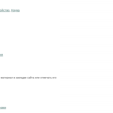
ойство
,
Наука
ия
ь материал в закладки сайта или отмечать его
 нами