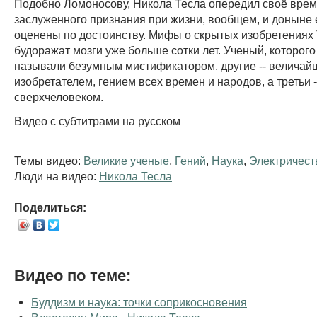
Подобно Ломоносову, Никола Тесла опередил своё врем
заслуженного признания при жизни, вообщем, и доныне 
оценены по достоинству. Мифы о скрытых изобретениях
будоражат мозги уже больше сотки лет. Ученый, которого
называли безумным мистификатором, другие -- велича
изобретателем, гением всех времен и народов, а третьи -
сверхчеловеком.
Видео с субтитрами на русском
Темы видео:
Великие ученые
,
Гений
,
Наука
,
Электричест
Люди на видео:
Никола Тесла
Поделиться:
Видео по теме:
Буддизм и наука: точки соприкосновения