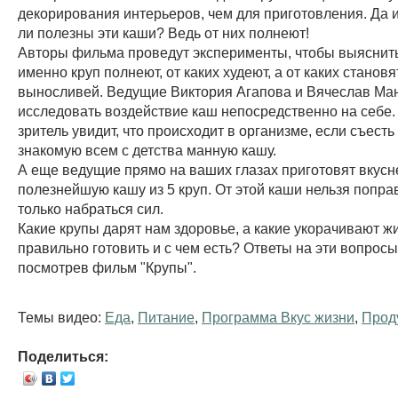
декорирования интерьеров, чем для приготовления. Да и
ли полезны эти каши? Ведь от них полнеют!
Авторы фильма проведут эксперименты, чтобы выяснить:
именно круп полнеют, от каких худеют, а от каких станов
выносливей. Ведущие Виктория Агапова и Вячеслав Ман
исследовать воздействие каш непосредственно на себе.
зритель увидит, что происходит в организме, если съесть
знакомую всем с детства манную кашу.
А еще ведущие прямо на ваших глазах приготовят вкус
полезнейшую кашу из 5 круп. От этой каши нельзя попра
только набраться сил.
Какие крупы дарят нам здоровье, а какие укорачивают жи
правильно готовить и с чем есть? Ответы на эти вопросы
посмотрев фильм "Крупы".
Темы видео:
Еда
,
Питание
,
Программа Вкус жизни
,
Прод
Поделиться: