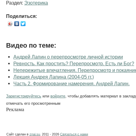
Раздел:
Эзотерика
Поделиться:
Видео по теме:
Андрей Лапин о перепросмотре личной истории
Ревность. Как простить? Перепросмотр. Есть ли Бог?
Непережитые впечатления. Перепросмотр и покаяние
Лекция Андрея Лапина (2004-05 гг.)
Часть 2. Формирование намерения. Андрей Лапин.
Зарегистрируйтесь
или
войдите
, чтобы добавлять материал в заклад
отмечать его просмотренным
Реклама
Сайт сделан в
znai.su
. 2011 - 2026
Связаться с нами