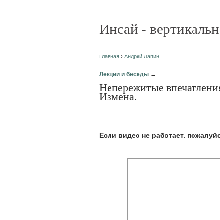
Инсай - вертикальн
Главная
›
Андрей Лапин
Лекции и беседы
→
Непережитые впечатления
Измена.
Eсли видео не работает, пожалуй