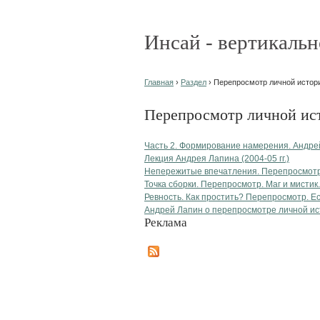
Инсай - вертикальн
Главная
›
Раздел
› Перепросмотр личной истори
Перепросмотр личной ист
Часть 2. Формирование намерения. Андре
Лекция Андрея Лапина (2004-05 гг.)
Непережитые впечатления. Перепросмотр 
Точка сборки. Перепросмотр. Маг и мистик.
Ревность. Как простить? Перепросмотр. Ес
Андрей Лапин о перепросмотре личной и
Реклама