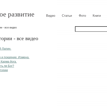
ое развитие
Видео
Статьи
Фото
Книги
и - все видео
ории - все видео
й Лапин.
и покаяние. Измена.
 Карма йога.
ть ли Бог?
стории