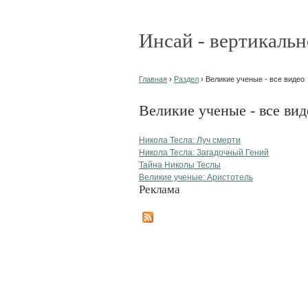
Инсай - вертикальн
Главная
›
Раздел
› Великие ученые - все видео
Великие ученые - все вид
Николa Тесла: Луч смерти
Николa Тесла: Загадочный Гений
Тайна Николы Теслы
Великие ученые: Аристотель
Реклама