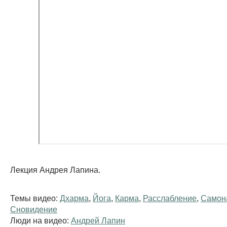
Лекция Андрея Лапина.
Темы видео:
Дхарма
,
Йога
,
Карма
,
Расслабление
,
Самон
Сновидение
Люди на видео:
Андрей Лапин