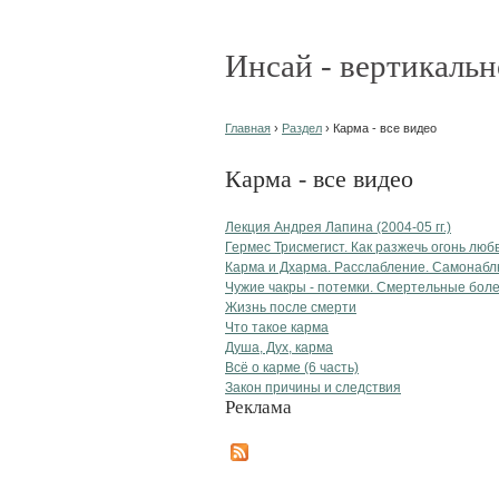
Инсай - вертикальн
Главная
›
Раздел
› Карма - все видео
Карма - все видео
Лекция Андрея Лапина (2004-05 гг.)
Гермес Трисмегист. Как разжечь огонь любв
Карма и Дхарма. Расслабление. Самонабл
Чужие чакры - потемки. Смертельные боле
Жизнь после смерти
Что такое карма
Душа, Дух, карма
Всё о карме (6 часть)
Закон причины и следствия
Реклама