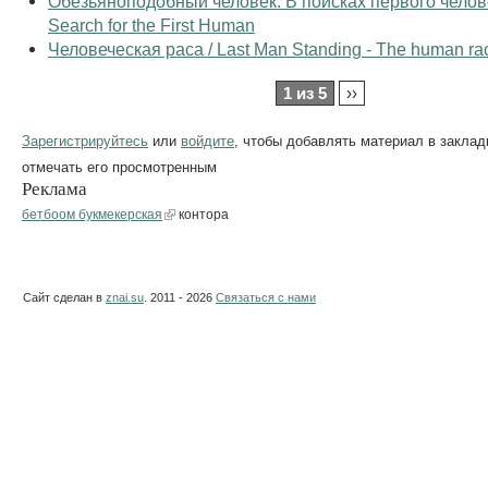
Обезьяноподобный человек. В поисках первого челове
Search for the First Human
Человеческая раса / Last Man Standing - The human ra
1 из 5
››
Зарегистрируйтесь
или
войдите
, чтобы добавлять материал в заклад
отмечать его просмотренным
Реклама
бетбоом букмекерская
контора
Сайт сделан в
znai.su
. 2011 - 2026
Связаться с нами