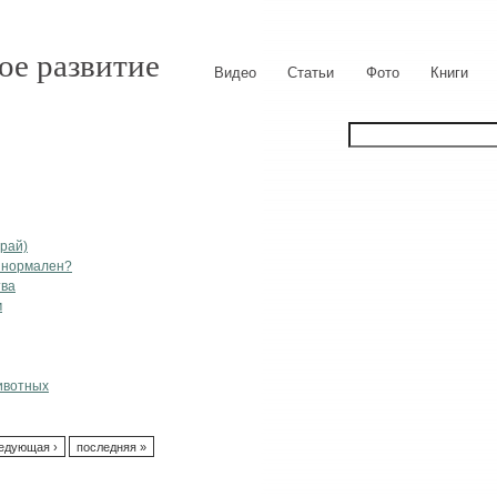
ое развитие
Видео
Статьи
Фото
Книги
рай)
о нормален?
тва
м
ивотных
едующая ›
последняя »