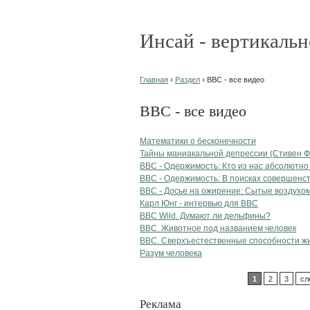
Инсай - вертикальн
Главная
›
Раздел
› BBC - все видео
BBC - все видео
Математики о бесконечности
Тайны маниакальной депрессии (Стивен Ф
BBC - Одержимость: Кто из нас абсолютн
BBC - Одержимость: В поисках совершенс
BBC - Досье на ожирение: Сытые воздухо
Карл Юнг - интервью для BBC
BBC Wild. Думают ли дельфины?
BBC. Животное под названием человек
BBC. Сверхъестественные способности ж
Разум человека
1
2
3
сл
Реклама