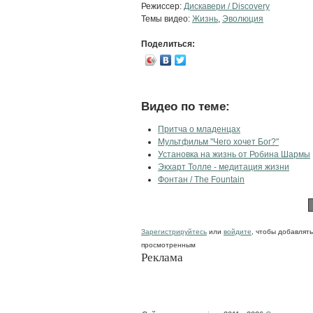
Режиссер:
Дискавери / Discovery
Темы видео:
Жизнь
,
Эволюция
Поделиться:
Видео по теме:
Притча о младенцах
Мультфильм "Чего хочет Бог?"
Установка на жизнь от Робина Шармы
Экхарт Толле - медитация жизни
Фонтан / The Fountain
Зарегистрируйтесь
или
войдите
, чтобы добавлят
просмотренным
Реклама