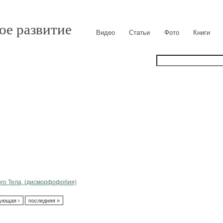
ое развитие
Видео
Статьи
Фото
Книги
го Тела, (дисморфофобия)
ующая ›
последняя »