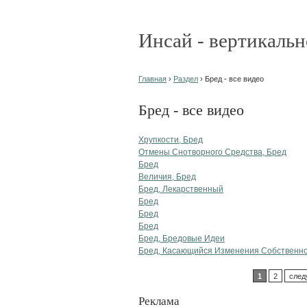
Инсай - вертикальн
Главная
›
Раздел
› Бред - все видео
Бред - все видео
Хрупкости, Бред
Отмены Снотворного Средства, Бред
Бред
Величия, Бред
Бред, Лекарственный
Бред
Бред
Бред
Бред, Бредовые Идеи
Бред, Касающийся Изменения Собственно
1
2
след
Реклама