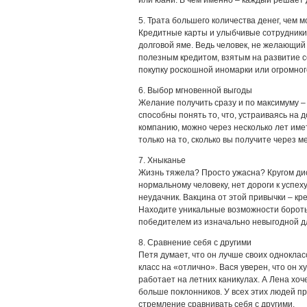
5. Трата большего количества денег, чем 
Кредитные карты и улыбчивые сотрудники 
долговой яме. Ведь человек, не желающий
полезным кредитом, взятым на развитие с
покупку роскошной иномарки или огромног
6. Выбор мгновенной выгоды
Желание получить сразу и по максимуму –
способны понять то, что, устраиваясь на 
компанию, можно через несколько лет име
только на то, сколько вы получите через м
7. Хныканье
Жизнь тяжела? Просто ужасна? Кругом дис
нормальному человеку, нет дороги к успе
неудачник. Вакцина от этой привычки – кр
Находите уникальные возможности бороть
победителем из изначально невыгодной дл
8. Сравнение себя с другими
Петя думает, что он лучше своих однокла
класс на «отлично». Вася уверен, что он х
работает на летних каникулах. А Лена хоч
больше поклонников. У всех этих людей п
стремление сравнивать себя с другими.