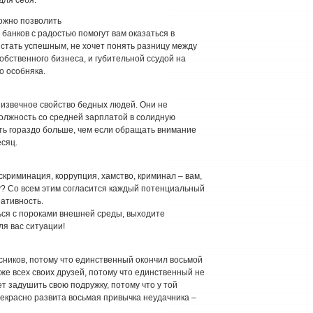
можно позволить
банков с радостью помогут вам оказаться в
 стать успешным, не хочет понять разницу между
обственного бизнеса, и губительной ссудой на
о особняка.
 извечное свойство бедных людей. Они не
должность со средней зарплатой в солидную
ть гораздо больше, чем если обращать внимание
есяц.
криминация, коррупция, хамство, криминал – вам,
ху? Со всем этим согласится каждый потенциальный
еативность.
ся с пороками внешней среды, выходите
я вас ситуации!
ссников, потому что единственный окончил восьмой
уже всех своих друзей, потому что единственный не
ет задушить свою подружку, потому что у той
рекрасно развита восьмая привычка неудачника –