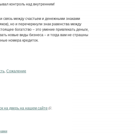
ывал контроль над внутренним!
ли связь между счастьем и денежными знаками
ков), но и перечеркнули знак равенства между
тоящее богатство – это умение привлекать деньги,
вать новые виды бизнеса – и тогда вам не страшны
нные номера кредиток.
сть
,
Сожаление
ок на дверь на нашем сайте
.
 нами