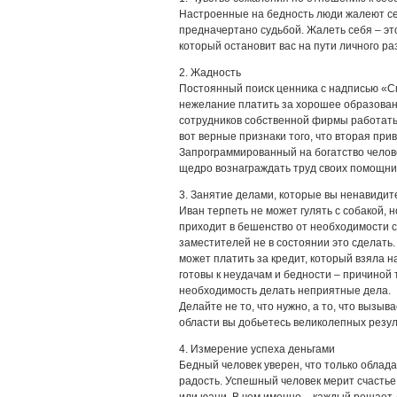
Настроенные на бедность люди жалеют себ
предначертано судьбой. Жалеть себя – эт
который остановит вас на пути личного ра
2. Жадность
Постоянный поиск ценника с надписью «С
нежелание платить за хорошее образовани
сотрудников собственной фирмы работать 
вот верные признаки того, что вторая при
Запрограммированный на богатство челове
щедро вознаграждать труд своих помощнико
3. Занятие делами, которые вы ненавидит
Иван терпеть не может гулять с собакой, 
приходит в бешенство от необходимости со
заместителей не в состоянии это сделать.
может платить за кредит, который взяла 
готовы к неудачам и бедности – причиной 
необходимость делать неприятные дела.
Делайте не то, что нужно, а то, что вызы
области вы добьетесь великолепных резул
4. Измерение успеха деньгами
Бедный человек уверен, что только облад
радость. Успешный человек мерит счастье
или юани. В чем именно – каждый решает 