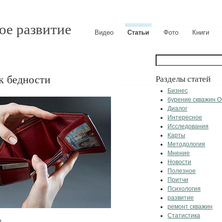
ое развитие
Видео
Статьи
Фото
Книги
к бедности
Разделы статей
Бизнес
бурение скважин 
Диалог
Интересное
Исследования
Карты
Методология
Мнение
Новости
Полезное
Притчи
Психология
развитие
ремонт скважин
Статистика
е