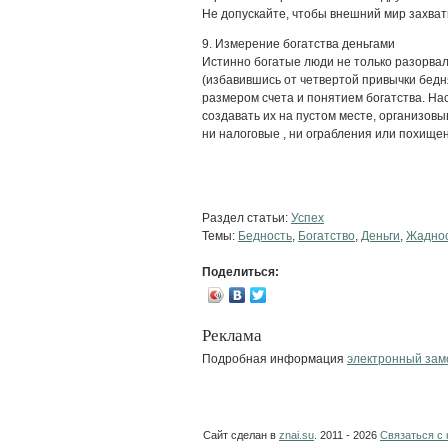
Не допускайте, чтобы внешний мир захват
9. Измерение богатства деньгами
Истинно богатые люди не только разорва
(избавившись от четвертой привычки бедня
размером счета и понятием богатства. Нас
создавать их на пустом месте, организовы
ни налоговые , ни ограбления или похище
Раздел статьи:
Успех
Темы:
Бедность
,
Богатство
,
Деньги
,
Жадно
Поделиться:
Реклама
Подробная информация
электронный зам
Сайт сделан в
znai.su
. 2011 - 2026
Связаться с