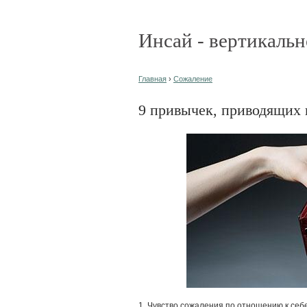
Инсай - вертикальн
Главная
›
Сожаление
9 привычек, приводящих 
1. Чувство сожаления по отношению к себ