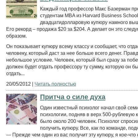
Каждый год профессор Макс Базерман пр
студентам MBA из Harvard Business Schoo
двадцатидолларовую купюру намного вы
Его рекорд – продажа $20 за $204. А делает он это сле
образом.
Он показывает купюру всему классу и сообщает, что отда
человеку, который даст за нее больше всего денег. Правд
небольшое условие. Человек, который был сразу за поб
должен будет отдать профессору ту сумму, которую он бы
отдать...
20/05/2012 |
Читать полностью
Притча о силе духа
Один известный психолог начал свой сем
психологии, подняв в верх 500-рублевую к
было около 200 человек. Психолог спросил
получить купюру. Все, как по команде, под
— Прежде чем один из вас получит эту купюру, я кое-что 