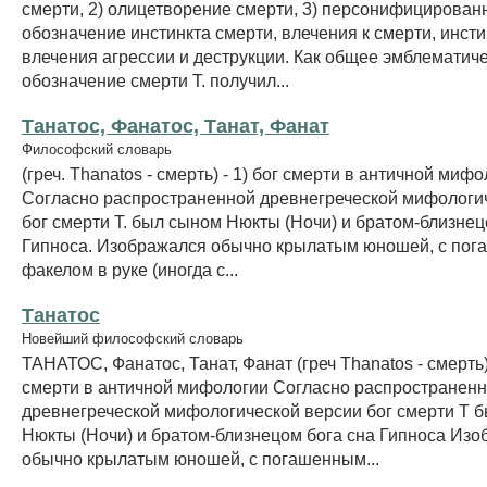
смерти, 2) олицетворение смерти, 3) персонифицирован
обозначение инстинкта смерти, влечения к смерти, инсти
влечения агрессии и деструкции. Как общее эмблематич
обозначение смерти Т. получил...
Танатос, Фанатос, Танат, Фанат
Философский словарь
(греч. Thanatos - смерть) - 1) бог смерти в античной мифо
Согласно распространенной древнегреческой мифологи
бог смерти Т. был сыном Нюкты (Ночи) и братом-близнец
Гипноса. Изображался обычно крылатым юношей, с по
факелом в руке (иногда с...
Танатос
Новейший философский словарь
ТАНАТОС, Фанатос, Танат, Фанат (греч Thanatos - смерть) 
смерти в античной мифологии Согласно распространен
древнегреческой мифологической версии бог смерти Т 
Нюкты (Ночи) и братом-близнецом бога сна Гипноса Из
обычно крылатым юношей, с погашенным...