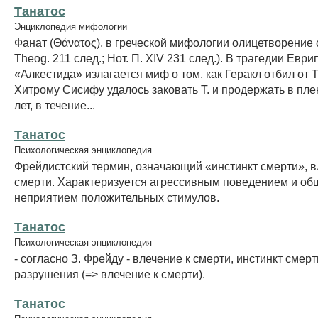
Танатос
Энциклопедия мифологии
Фанат (Θάνατος), в греческой мифологии олицетворение 
Theog. 211 след.; Нот. П. XIV 231 след.). В трагедии Еври
«Алкестида» излагается миф о том, как Геракл отбил от Т
Хитрому Сисифу удалось заковать Т. и продержать в пле
лет, в течение...
Танатос
Психологическая энциклопедия
Фрейдистский термин, означающий «инстинкт смерти», в
смерти. Характеризуется агрессивным поведением и о
неприятием положительных стимулов.
Танатос
Психологическая энциклопедия
- согласно З. Фрейду - влечение к смерти, инстинкт смерт
разрушения (=> влечение к смерти).
Танатос