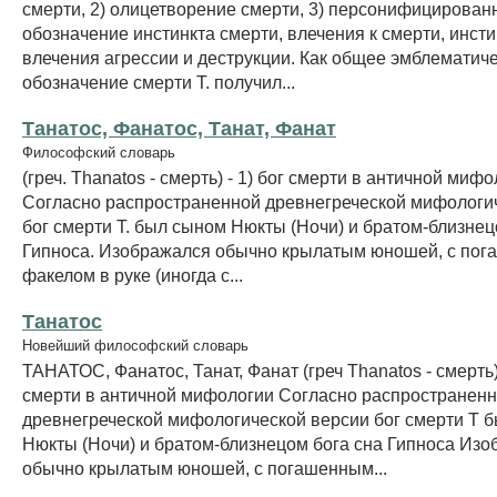
смерти, 2) олицетворение смерти, 3) персонифицирован
обозначение инстинкта смерти, влечения к смерти, инсти
влечения агрессии и деструкции. Как общее эмблематич
обозначение смерти Т. получил...
Танатос, Фанатос, Танат, Фанат
Философский словарь
(греч. Thanatos - смерть) - 1) бог смерти в античной мифо
Согласно распространенной древнегреческой мифологи
бог смерти Т. был сыном Нюкты (Ночи) и братом-близнец
Гипноса. Изображался обычно крылатым юношей, с по
факелом в руке (иногда с...
Танатос
Новейший философский словарь
ТАНАТОС, Фанатос, Танат, Фанат (греч Thanatos - смерть) 
смерти в античной мифологии Согласно распространен
древнегреческой мифологической версии бог смерти Т 
Нюкты (Ночи) и братом-близнецом бога сна Гипноса Из
обычно крылатым юношей, с погашенным...