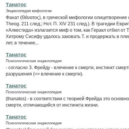
Танатос
Энциклопедия мифологии
Фанат (Θάνατος), в греческой мифологии олицетворение 
Theog. 211 след.; Нот. П. XIV 231 след.). В трагедии Еври
«Алкестида» излагается миф о том, как Геракл отбил от Т
Хитрому Сисифу удалось заковать Т. и продержать в пле
лет, в течение...
Танатос
Психологическая энциклопедия
- согласно З. Фрейду - влечение к смерти, инстинкт смерт
разрушения (=> влечение к смерти).
Танатос
Психологическая энциклопедия
(thanatos) - в соответствии с теорией Фрейда это основн
смерти, отличающийся от инстинкта жизни.
Танатос
Психологическая энциклопедия