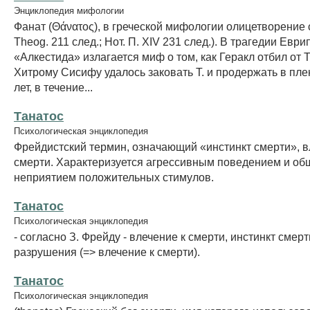
Энциклопедия мифологии
Фанат (Θάνατος), в греческой мифологии олицетворение 
Theog. 211 след.; Нот. П. XIV 231 след.). В трагедии Еври
«Алкестида» излагается миф о том, как Геракл отбил от Т
Хитрому Сисифу удалось заковать Т. и продержать в пле
лет, в течение...
Танатос
Психологическая энциклопедия
Фрейдистский термин, означающий «инстинкт смерти», в
смерти. Характеризуется агрессивным поведением и о
неприятием положительных стимулов.
Танатос
Психологическая энциклопедия
- согласно З. Фрейду - влечение к смерти, инстинкт смерт
разрушения (=> влечение к смерти).
Танатос
Психологическая энциклопедия