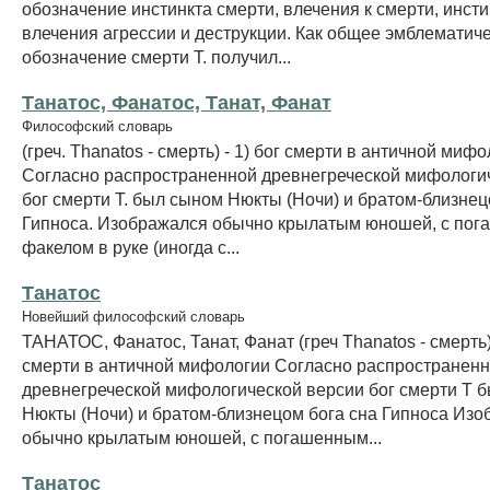
обозначение инстинкта смерти, влечения к смерти, инсти
влечения агрессии и деструкции. Как общее эмблематич
обозначение смерти Т. получил...
Танатос, Фанатос, Танат, Фанат
Философский словарь
(греч. Thanatos - смерть) - 1) бог смерти в античной мифо
Согласно распространенной древнегреческой мифологи
бог смерти Т. был сыном Нюкты (Ночи) и братом-близнец
Гипноса. Изображался обычно крылатым юношей, с по
факелом в руке (иногда с...
Танатос
Новейший философский словарь
ТАНАТОС, Фанатос, Танат, Фанат (греч Thanatos - смерть) 
смерти в античной мифологии Согласно распространен
древнегреческой мифологической версии бог смерти Т 
Нюкты (Ночи) и братом-близнецом бога сна Гипноса Из
обычно крылатым юношей, с погашенным...
Танатос