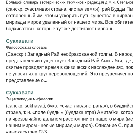
Большой словарь эзотерических терминов - редакция д.м.н. Степано
(санскр. счастливая страна, чистая земля), рай Будды П
сотворенный им, чтобы ускорить путь существа в нирвану
мириады миров удаленный от нашего мира. Все обитате
бодхисаттвы, которые тут же достигают нирваны.
Сукхавати
Философский словарь
(Санскр.) Западный Рай необразованной толпы. В наро
представлении существует Западный Рай Амитабхи, где
святые проводят время в физических наслаждениях, по
не уносит их в круг перевоплощений. Это преувеличенн
представление о...
Сукхавати
Энциклопедия мифологии
(санскр. sukhavatî, букв. «счастливая страна»), в будди
страна, т. н. «поле будды» (буддакшетра) Амитабхи, кото
на чрезвычайно дальнем расстоянии от нашего мира (ме
нашим миром - целые мириады миров). Описание С. при
«выохасутре» (2-3...