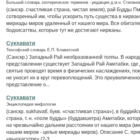
Большой словарь эзотерических терминов - редакция д.м.н. Степано
(санскр. счастливая страна, чистая земля), рай Будды П
сотворенный им, чтобы ускорить путь существа в нирвану
мириады миров удаленный от нашего мира. Все обитате
бодхисаттвы, которые тут же достигают нирваны.
Сукхавати
Теософский словарь Е.П. Блаватской
(Санскр.) Западный Рай необразованной толпы. В наро
представлении существует Западный Рай Амитабхи, где
святые проводят время в физических наслаждениях, по
не уносит их в круг перевоплощений. Это преувеличенн
представление о...
Сукхавати
Энциклопедия мифологии
(санскр. sukhavatî, букв. «счастливая страна»), в будди
страна, т. н. «поле будды» (буддакшетра) Амитабхи, кото
на чрезвычайно дальнем расстоянии от нашего мира (ме
нашим миром - целые мириады миров). Описание С. при
«выохасутре» (2-3...