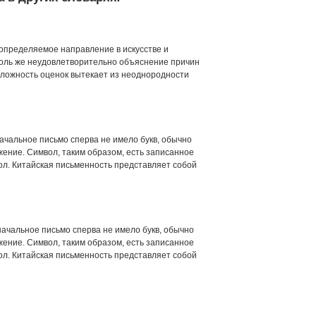
определяемое направление в искусстве и
Столь же неудовлетворительно объяснение причин
 Сложность оценок вытекает из неоднородности
чальное письмо сперва не имело букв, обычно
ение. Символ, таким образом, есть записанное
вол. Китайская письменность представляет собой
ачальное письмо сперва не имело букв, обычно
ение. Символ, таким образом, есть записанное
вол. Китайская письменность представляет собой