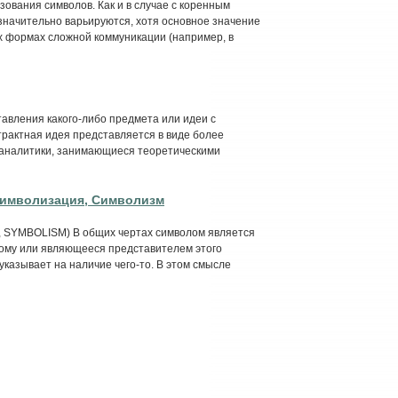
зования символов. Как и в случае с коренным
значительно варьируются, хотя основное значение
сех формах сложной коммуникации (например, в
ставления какого-либо предмета или идеи с
рактная идея представляется в виде более
оаналитики, занимающиеся теоретическими
Символизация, Символизм
N, SYMBOLISM) В общих чертах символом является
гому или являющееся представителем этого
указывает на наличие чего-то. В этом смысле