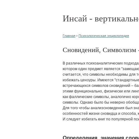
Инсай - вертикальн
Главная
›
Психологическая энциклопедия
Сновидений, Символизм - 
В различных психоаналитических подходах
котором один предмет является "замещаю
считается, что символы необходимы для т
избежать цензуры. Имеются "стандартные
встречающихся символов сновидений – ба
этими функционально, физически или лин
как фаллические символы, аналогично кор
символы. Однако было бы неверно обобща
Для того чтобы анализсновидения был зна
особенностей жизни сновидца и способа,
И следует избегать книг по популярной п
Определения, значения слова