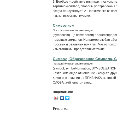
1. Вообще – действие или практика исполь
термином символ, способы употребления 
всегда присутствует. 2. Практически во в
языке, искусстве, музыке...
Символизм
Психологическая энциклопедия
(symbolism) - (в психологии) процесспред
помощью символов. Например, любая абст
простых и реальных понятий. Часто псих
изысканиями, представляют такие...
Символ, Образование Символа, 
Психологическая энциклопедия
(symbol, symbol-formation, SYMBOLIZATIO
нечто, имеющее отношение к чему-то дру
другого, в отличие от ПРИЗНАКА, который 
СЛОВА, эмблемы, значки...
Поделиться:
Реклама