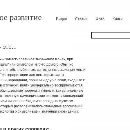
ое развитие
Видео
Статьи
Фото
Книги
это...
 – замаскированное выражение в снах, при
щим" или символом чего-то другого. Обычно
ого, чтобы глубинные, вытесненные желания могли
" интерпретации для некоторых часто
шни, карандаши, поршни и другие вещи, сходные с
гвистически, почти универсально воспринимаются
обки, дверные проемы и туннели, как вагинальные
ть вслепую символические элементы сновидений.
чимым, его необходимо проводить с учетом
 которым разворачивались свободные ассоциации.
сихологии о символизме и значении сновидений.
 в других словарях: