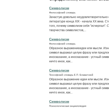
Символизм
Философский словарь
Зачастую довольно неудовлетворительно 
литературе конца XIX - начала XX века. 
того, почему символизм себя "исчерпал".
творчества символистов,...
Символизм
Философский словарь
Образное выражениеидеи или мысли. Изна
символ выражал целую фразу или предлож
иносказание, а иносказание - устный сим
ничто иное, как...
Символизм
Теософский словарь Е.П. Блаватской
Образное выражение идеи или мысли. Изн
символ выражал целую фразу или предлож
иносказание, а иносказание - устный сим
ничто иное, как...
Символизм
Психологическая энциклопедия