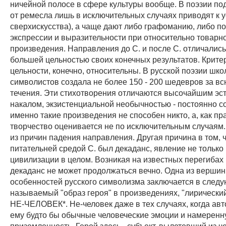
ничейной полосе в сфере культуры вообще. В поэзии п
от ремесла лишь в исключительных случаях приводят к у
сверхискусства), а чаще дают либо графоманию, либо п
экспрессии и выразительности при относительно товарн
произведения. Направления до С. и после С. отличались
большей цельностью своих конечных результатов. Крите
цельности, конечно, относительны. В русской поэзии шко
символистов создала не более 150 - 200 шедевров за в
течения. Эти стихотворения отличаются высочайшим эс
накалом, экзистенциальной необычностью - постоянно с
именно такие произведения не способен никто, а, как пр
творчество оценивается не по исключительным случаям.
из причин падения направления. Другая причина в том, 
питательней средой С. был декаданс, явление не только 
цивилизации в целом. Возникая на известных перегибах 
декаданс не может продолжаться вечно. Одна из верши
особенностей русского символизма заключается в следу
называемый "образ героя" в произведениях, "лирический
НЕ-ЧЕЛОВЕК*. Не-человек даже в тех случаях, когда ав
ему будто бы обычные человеческие эмоции и намерен
приземленность. Герой здесь - субъект, вылетевший из ч