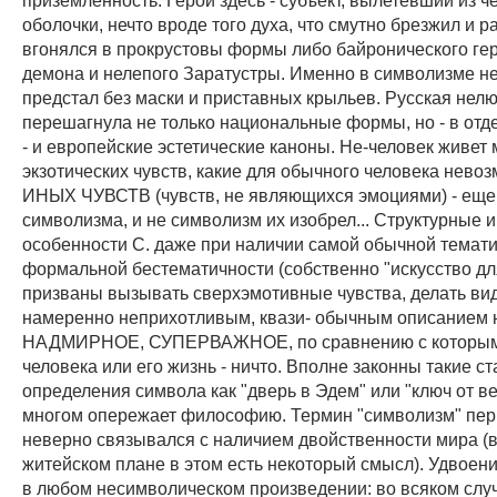
оболочки, нечто вроде того духа, что смутно брезжил и р
вгонялся в прокрустовы формы либо байронического гер
демона и нелепого Заратустры. Именно в символизме н
предстал без маски и приставных крыльев. Русская нел
перешагнула не только национальные формы, но - в отд
- и европейские эстетические каноны. Не-человек живет
экзотических чувств, какие для обычного человека нево
ИНЫХ ЧУВСТВ (чувств, не являющихся эмоциями) - еще
символизма, и не символизм их изобрел... Структурные 
особенности С. даже при наличии самой обычной темати
формальной бестематичности (собственно "искусство для
призваны вызывать сверхэмотивные чувства, делать ви
намеренно неприхотливым, квази- обычным описанием 
НАДМИРНОЕ, СУПЕРВАЖНОЕ, по сравнению с которым
человека или его жизнь - ничто. Вполне законны такие с
определения символа как "дверь в Эдем" или "ключ от веч
многом опережает философию. Термин "символизм" пе
неверно связывался с наличием двойственности мира (в
житейском плане в этом есть некоторый смысл). Удвоени
в любом несимволическом произведении: во всяком случ