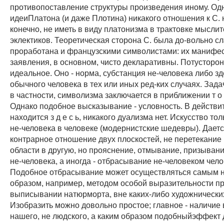
противопоставление структуры произведения иному. Од
идеиПлатона (и даже Плотина) никакого отношения к С. 
конечно, не иметь в виду платонизма в трактовке мыслит
эклектиков. Теоретическая сторона С. была до-вольно с
проработана и французскими символистами: их манифе
заявления, в основном, чисто декларативны. Потусторонн
идеальное. Оно - норма, субстанция не-человека либо зд
обычного человека в тех или иных ред-ких случаях. Задач
в частности, символизма заключается в приближении т о г
Однако подобное высказывание - условность. В действит
находится з д е с ь, никакого дуализма нет. Искусство то
не-человека в человеке (модернистские шедевры). Даетс
контрарное отношение двух плоскостей, не перетекание 
области в другую, но прояснение, отмывание, призыван
не-человека, а иногда - отбрасывание не-человеком челов
Подобное отбрасывание может осуществляться самым
образом, например, методом особой выразительности п
выписывании натюрморта, вне каких-либо художнических
Изобразить можно довольно простое; главное - наличие 
нашего, не людского, а каким образом подобныйэффект д