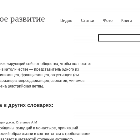
ое развитие
Видео
Статьи
Фото
Книги
к, изолирующий себя от общества, чтобы полностью
) в католичестве — представитель одного из
никанцев, францисканцев, августинцев (см.
тарианцев, мерседарианцев, сервитов, минимов,
ена (австрийская ветвь).
 в других словарях:
ция д.м.н. Степанов А.М
ой общины, живущий в монастыре, принявший
еский образ жизни в соответствии с требованиями
 является четвертой ступенью духовного