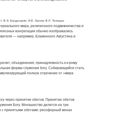
т. В.Э. Багдасарян; И.Б. Орлов; В.Л. Телицын
ериального мира, религиозного подвижничества и
игиозных конгрегации обычно изображались
ователя — например, Блаженного Августина и
о релит, объединения, принадлежность к к-рому
еальная форма служения богу. Собирающийся стать
имволизирующий полное отречение от «мира
Богу через принятие обетов. Принятие обетов
лужения Богу. Монашество делится на три
и с принятыми обетами: рясофорный монах