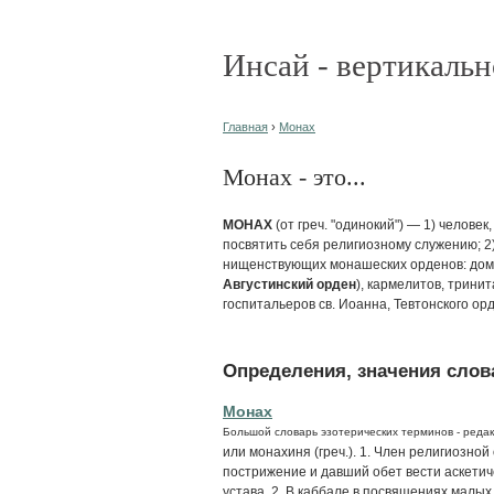
Инсай - вертикальн
Главная
›
Монах
Монах - это...
МОНАХ
(от греч. "одинокий") — 1) челове
посвятить себя религиозному служению; 2
нищенствующих монашеских орденов: доми
Августинский орден
), кармелитов, трини
госпитальеров св. Иоанна, Тевтонского орд
Определения, значения слова
Монах
Большой словарь эзотерических терминов - редак
или монахиня (греч.). 1. Член религиозн
пострижение и давший обет вести аскетич
устава. 2. В каббале в посвящениях малых