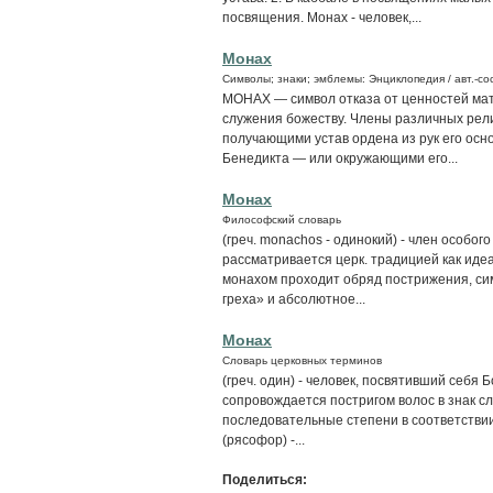
посвящения. Монах - человек,...
Монах
Символы; знаки; эмблемы: Энциклопедия / авт.-сос
МОНАХ — символ отказа от ценностей мат
служения божеству. Члены различных рел
получающими устав ордена из рук его осн
Бенедикта — или окружающими его...
Монах
Философский словарь
(греч. monachos - одинокий) - член особог
рассматривается церк. традицией как ид
монахом проходит обряд пострижения, с
греха» и абсолютное...
Монах
Словарь церковных терминов
(греч. один) - человек, посвятивший себя 
сопровождается постригом волос в знак с
последовательные степени в соответстви
(рясофор) -...
Поделиться: