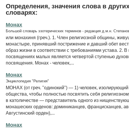
Определения, значения слова в други
словарях:
Монах
Большой словарь эзотерических терминов - редакция д.м.н. Степано
или монахиня (греч.). 1. Член религиозной общины, живу
монастыре, принявший пострижение и давший обет вест
образ жизни в соответствии с требованиями устава. 2. В
посвящениях малых является четвертой ступенью духов
посвящения. Монах - человек,...
Монах
Энциклопедия "Религия"
МОНАХ (от греч. "одинокий") — 1) человек, изолирующий
общества, чтобы полностью посвятить себя религиозном
в католичестве — представитель одного из нищенствую
монашеских орденов: доминиканцев, францисканцев, авг
Августинский орден),...
Монах