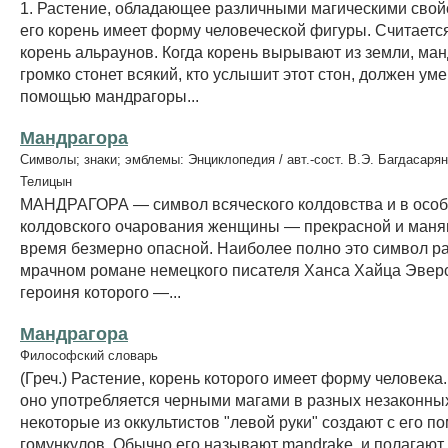
1. Растение, обладающее различными магическими свойс
его корень имеет форму человеческой фигуры. Считается,
корень альраунов. Когда корень вырывают из земли, ма
громко стонет всякий, кто услышит этот стон, должен уме
помощью мандрагоры...
Мандрагора
Символы; знаки; эмблемы: Энциклопедия / авт.-сост. В.Э. Багдасарян
Телицын
МАНДРАГОРА — символ всяческого колдовства и в осо
колдовского очарования женщины — прекрасной и манящ
время безмерно опасной. Наиболее полно это символ р
мрачном романе немецкого писателя Ханса Хайца Эверс
героиня которого —...
Мандрагора
Философский словарь
(Греч.) Растение, корень которого имеет форму человека
оно употребляется черными магами в разных незаконных
некоторые из оккультистов "левой руки" создают с его 
гомункулов. Обычно его называют mandrake, и полагают, 