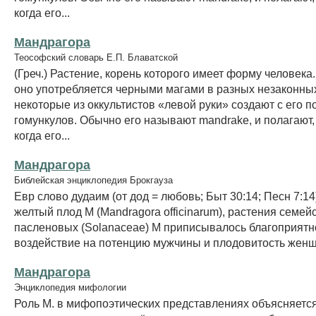
когда его...
Мандрагора
Теософский словарь Е.П. Блаватской
(Греч.) Растение, корень которого имеет форму человека
оно употребляется черными магами в разных незаконных
некоторые из оккультистов «левой руки» создают с его 
гомункулов. Обычно его называют mandrake, и полагают, 
когда его...
Мандрагора
Библейская энциклопедия Брокгауза
Евр слово дудаим (от дод = любовь; Быт 30:14; Песн 7:14
желтый плод М (Mandragora officinarum), растения семей
пасленовых (Solanaceae) М приписывалось благоприятн
воздействие на потенцию мужчины и плодовитость жен
Мандрагора
Энциклопедия мифологии
Роль M. в мифопоэтических представлениях объясняетс